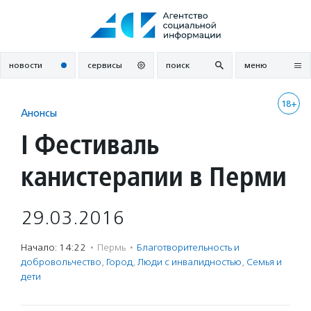
Перейти
к
содержанию
новости
сервисы
поиск
меню
18+
Анонсы
I Фестиваль
канистерапии в Перми
29.03.2016
Начало: 14:22
·
Пермь
·
Благотвори­тель­ность и
доброволь­чест­во
,
Город
,
Люди с инвалидностью
,
Семья и
дети