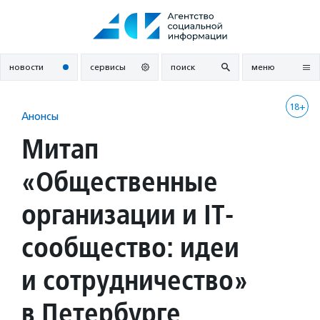
Перейти
к
содержанию
новости
сервисы
поиск
меню
18+
Анонсы
Митап
«Общественные
организации и IT-
сообщество: идеи
и сотрудничество»
в Петербурге