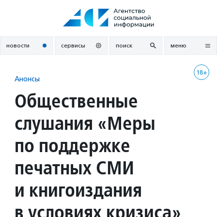
Перейти
к
содержанию
новости
сервисы
поиск
меню
18+
Анонсы
Общественные
слушания «Меры
по поддержке
печатных СМИ
и книгоиздания
в условиях кризиса»