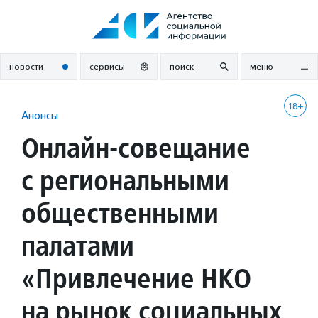
Перейти
к
содержанию
новости
сервисы
поиск
меню
18+
Анонсы
Онлайн-совещание
с региональными
общественными
палатами
«Привлечение НКО
на рынок социальных