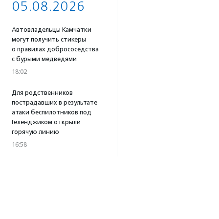
05.08.2026
Автовладельцы Камчатки
могут получить стикеры
о правилах добрососедства
с бурыми медведями
18:02
Для родственников
пострадавших в результате
атаки беспилотников под
Геленджиком открыли
горячую линию
16:58
Портал поиска доноров
крови для животных
«Одной Крови» заработал
по всей России
16:53