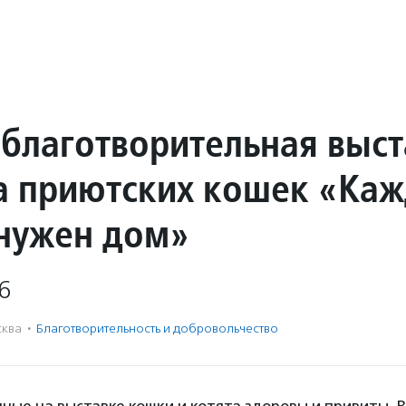
 благотворительная выст
а приютских кошек «Ка
нужен дом»
6
ква
·
Благотвори­тель­ность и доброволь­чест­во