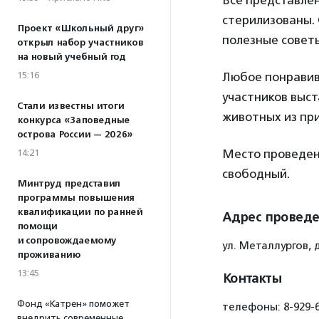
Все представлен
стерилизованы.
Проект «Школьный друг»
полезные совет
открыл набор участников
на новый учебный год
15:16
Любое понравив
участников выс
Стали известны итоги
животных из при
конкурса «Заповедные
острова России — 2026»
Место проведени
14:21
свободный.
Минтруд представил
программы повышения
квалификации по ранней
Адрес провед
помощи
и сопровождаемому
ул. Металлургов, д
проживанию
13:45
Контакты
Фонд «Катрен» поможет
телефоны: 8-929-6
внедрить современные