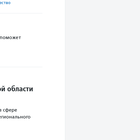
ест­во
 поможет
й области
в сфере
егионального