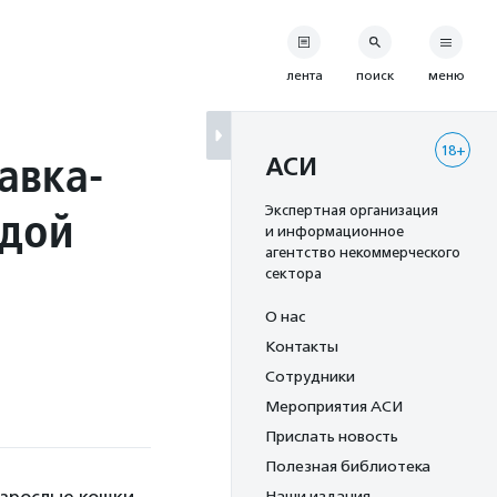
лента
поиск
меню
18+
авка-
АСИ
ждой
Экспертная организация
и информационное
агентство некоммерческого
сектора
О нас
Контакты
Сотрудники
Мероприятия АСИ
Прислать новость
Полезная библиотека
Наши издания