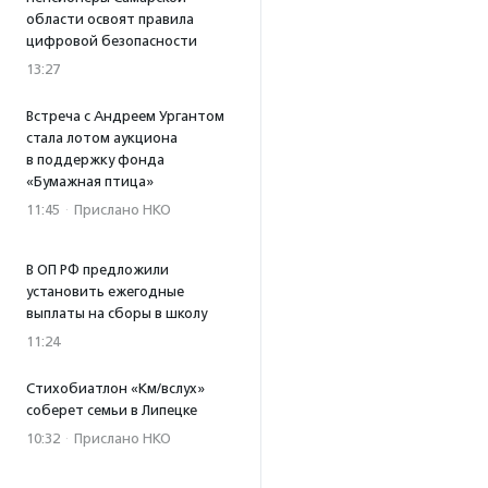
области освоят правила
цифровой безопасности
13:27
Встреча с Андреем Ургантом
стала лотом аукциона
в поддержку фонда
«Бумажная птица»
11:45
·
Прислано НКО
В ОП РФ предложили
установить ежегодные
выплаты на сборы в школу
11:24
Стихобиатлон «Км/вслух»
соберет семьи в Липецке
10:32
·
Прислано НКО