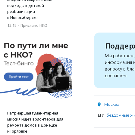
подходы к детской
реабилитации
в Новосибирске
13:15
·
Прислано НКО
Поддерж
Мы работаем, 
информация и
вопросу в бла
достигнем
Москва
Патриаршая гуманитарная
ТЕГИ:
бездомные ж
миссия ищет волонтеров для
ремонта домов в Донецке
и Горловке