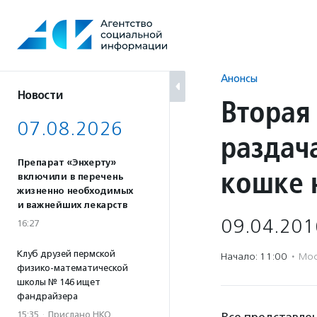
Перейти
к
содержанию
Анонсы
Новости
Вторая
07.08.2026
раздач
Препарат «Энхерту»
кошке 
включили в перечень
жизненно необходимых
и важнейших лекарств
09.04.201
16:27
Клуб друзей пермской
Начало: 11:00
·
Мос
физико-математической
школы № 146 ищет
фандрайзера
15:35
·
Прислано НКО