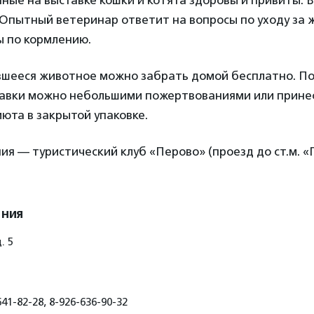
ные на выставке кошки и котята здоровы и привиты. 
 Опытный ветеринар ответит на вопросы по уходу за 
ы по кормлению.
шееся животное можно забрать домой бесплатно. П
тавки можно небольшими пожертвованиями или прине
юта в закрытой упаковке.
я — туристический клуб «Перово» (проезд до ст.м. «
ения
. 5
41-82-28, 8-926-636-90-32