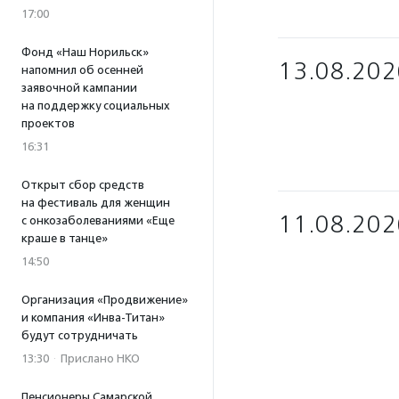
17:00
Фонд «Наш Норильск»
13.08.202
напомнил об осенней
заявочной кампании
на поддержку социальных
проектов
16:31
Открыт сбор средств
на фестиваль для женщин
11.08.202
с онкозаболеваниями «Еще
краше в танце»
14:50
Организация «Продвижение»
и компания «Инва-Титан»
будут сотрудничать
13:30
·
Прислано НКО
Пенсионеры Самарской