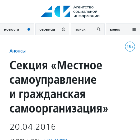
Перейти
к
содержанию
новости
сервисы
поиск
меню
18+
Анонсы
Секция «Местное
самоуправление
и гражданская
самоорганизация»
20.04.2016