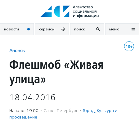
Перейти
к
содержанию
новости
сервисы
поиск
меню
18+
Анонсы
Флешмоб «Живая
улица»
18.04.2016
Начало: 19:00
·
Санкт-Петербург
·
Город
,
Культура и
просвещение