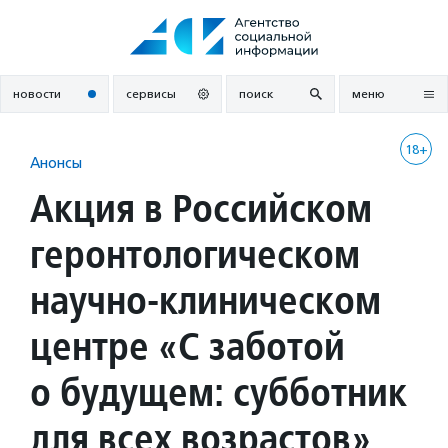
Перейти
к
содержанию
новости
сервисы
поиск
меню
18+
Анонсы
Акция в Российском
геронтологическом
научно-клиническом
центре «С заботой
о будущем: субботник
для всех возрастов»