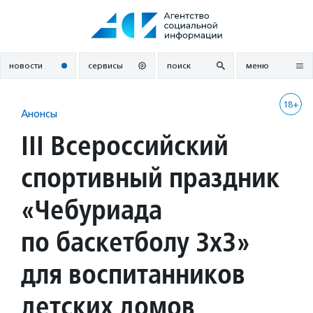
Перейти
к
содержанию
новости
сервисы
поиск
меню
18+
Анонсы
III Всероссийский
спортивный праздник
«Чебуриада
по баскетболу 3х3»
для воспитанников
детских домов