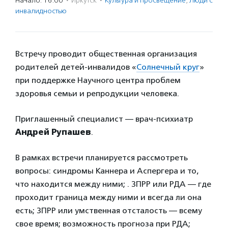
Начало: 16:00
·
Иркутск
·
Культура и просвещение
,
Люди с
инвалидностью
Встречу проводит общественная организация
родителей детей-инвалидов «
Солнечный круг
»
при поддержке Научного центра проблем
здоровья семьи и репродукции человека.
Приглашенный специалист — врач-психиатр
Андрей Рупашев
.
В рамках встречи планируется рассмотреть
вопросы: синдромы Каннера и Аспергера и то,
что находится между ними; . ЗПРР или РДА — где
проходит граница между ними и всегда ли она
есть; ЗПРР или умственная отсталость — всему
свое время; возможность прогноза при РДА;