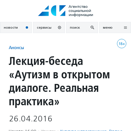
Перейти
к
содержанию
новости
сервисы
поиск
меню
18+
Анонсы
Лекция-беседа
«Аутизм в открытом
диалоге. Реальная
практика»
26.04.2016