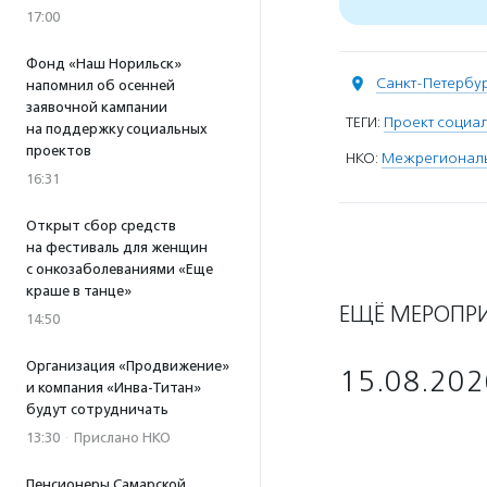
17:00
Фонд «Наш Норильск»
Санкт-Петербу
напомнил об осенней
заявочной кампании
ТЕГИ:
Проект социа
на поддержку социальных
проектов
НКО:
Межрегиональ
16:31
Открыт сбор средств
на фестиваль для женщин
с онкозаболеваниями «Еще
краше в танце»
ЕЩЁ МЕРОПР
14:50
Организация «Продвижение»
15.08.202
и компания «Инва-Титан»
будут сотрудничать
13:30
·
Прислано НКО
Пенсионеры Самарской