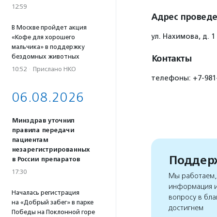
12:59
Адрес провед
В Москве пройдет акция
ул. Нахимова, д. 1
«Кофе для хорошего
мальчика» в поддержку
бездомных животных
Контакты
10:52
·
Прислано НКО
телефоны: +7-981-
06.08.2026
Минздрав уточнил
правила передачи
пациентам
незарегистрированных
Поддерж
в России препаратов
17:30
Мы работаем, 
информация и
Началась регистрация
вопросу в бла
на «Добрый забег» в парке
достигнем
Победы на Поклонной горе