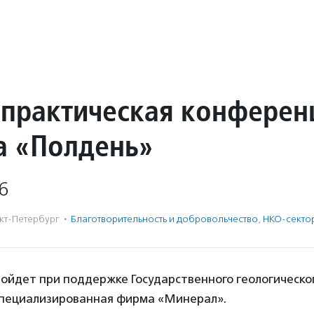
 практическая конферен
а «Полдень»
6
кт-Петербург
·
Благотвори­тель­ность и доброволь­чест­во
,
НКО-секто
ойдет при поддержке Государственного геологическо
пециализированная фирма «Минерал».