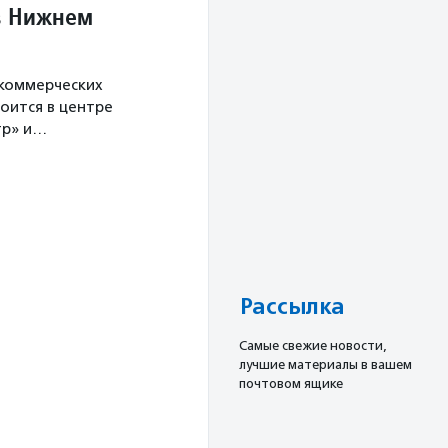
в Нижнем
екоммерческих
оится в центре
тр» и…
Рассылка
Cамые свежие новости,
лучшие материалы в вашем
почтовом ящике