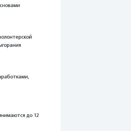
основами
 волонтерской
выгорания
наработками,
инимаются до 12