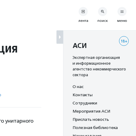
лента
поиск
меню
18+
ция
АСИ
Экспертная организация
и информационное
агентство некоммерческого
сектора
О нас
р
Контакты
Сотрудники
Мероприятия АСИ
Прислать новость
го унитарного
Полезная библиотека
Наши издания