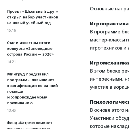
Основные напра
Проект «Школьный друг»
открыл набор участников
на новый учебный год
Игропрактика
15:16
В программе бло
мастер-классы п
Стали известны итоги
игротехников и 
конкурса «Заповедные
острова России — 2026»
14:21
Игромеханика
В этом блоке ре
Минтруд представил
интересными, н
программы повышения
квалификации по ранней
участие в воркш
помощи
и сопровождаемому
Психологичес
проживанию
В основе этого 
13:45
Участники обсуд
Фонд «Катрен» поможет
которые наклады
внедрить современные