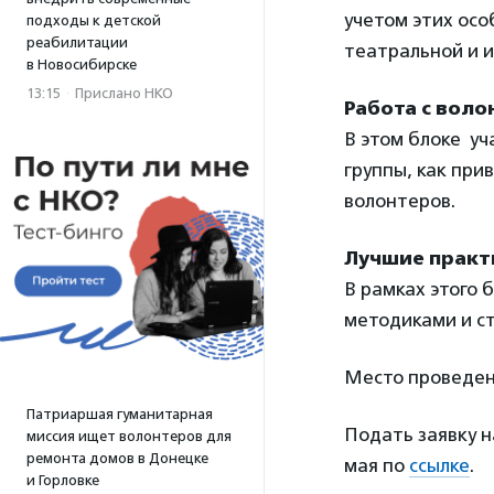
учетом этих осо
подходы к детской
реабилитации
театральной и и
в Новосибирске
13:15
·
Прислано НКО
Работа с воло
В этом блоке уч
группы, как при
волонтеров.
Лучшие практ
В рамках этого 
методиками и с
Место проведен
Патриаршая гуманитарная
Подать заявку н
миссия ищет волонтеров для
ремонта домов в Донецке
мая по
ссылке
.
и Горловке