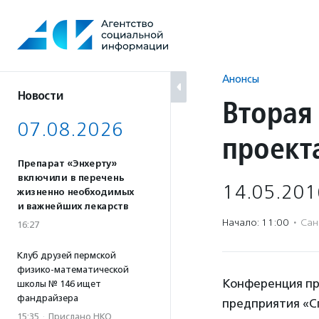
Перейти
к
содержанию
Анонсы
Новости
Вторая
07.08.2026
проект
Препарат «Энхерту»
включили в перечень
14.05.201
жизненно необходимых
и важнейших лекарств
Начало: 11:00
·
Сан
16:27
Клуб друзей пермской
физико-математической
Конференция пр
школы № 146 ищет
фандрайзера
предприятия «С
15:35
·
Прислано НКО