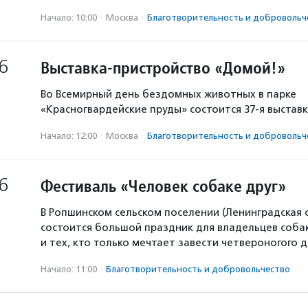
Начало: 10:00
·
Москва
·
Благотвори­тель­ность и доброволь­ч
6
Выставка-пристройство «Домой!»
Во Всемирный день бездомных животных в парке
«Красногвардейские пруды» состоится 37-я выстав
Начало: 12:00
·
Москва
·
Благотвори­тель­ность и доброволь­ч
6
Фестиваль «Человек собаке друг»
В Ропшинском сельском поселении (Ленинградская 
состоится большой праздник для владельцев собак
и тех, кто только мечтает завести четвероногого д
Начало: 11:00
·
Благотвори­тель­ность и доброволь­чест­во