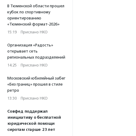
В Тюменской области прошел
кубок по спортивному
ориентированию
«Тюменский формат-2026»
15:19
·
Прислано НКО
Организация «Радость»
открывает сеть
региональных подразделений
14:25
·
Прислано НКО
Московский юбилейный забег
«Без границ» прошел в стиле
ретро
13:30
·
Прислано НКО
Совфед поддержал
инициативу о бесплатной
юридической помощи
сиротам старше 23 лет