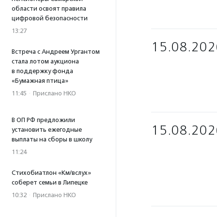
области освоят правила
цифровой безопасности
13:27
15.08.202
Встреча с Андреем Ургантом
стала лотом аукциона
в поддержку фонда
«Бумажная птица»
11:45
·
Прислано НКО
В ОП РФ предложили
15.08.202
установить ежегодные
выплаты на сборы в школу
11:24
Стихобиатлон «Км/вслух»
соберет семьи в Липецке
10:32
·
Прислано НКО