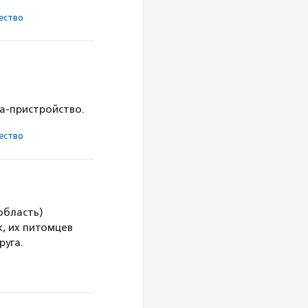
ест­во
ка-пристройство.
ест­во
область)
, их питомцев
руга.