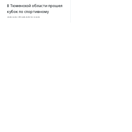
В Тюменской области прошел
кубок по спортивному
ориентированию
«Тюменский формат-2026»
15:19
·
Прислано НКО
Организация «Радость»
открывает сеть
региональных подразделений
14:25
·
Прислано НКО
Московский юбилейный забег
«Без границ» прошел в стиле
ретро
13:30
·
Прислано НКО
Совфед поддержал
Об агентстве
инициативу о бесплатной
Об агентстве
юридической помощи
сиротам старше 23 лет
Сотрудники