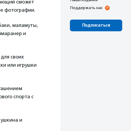
елающий сможет
Поддержать нас
ые фотографии.
баки, маламуты,
Подписаться
ймаранер и
 для своих
ки или игрушки
огашением
вого спорта с
Пушкина и