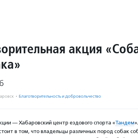
ворительная акция «Соб
ка»
6
аровск
·
Благотвори­тель­ность и доброволь­чест­во
кции — Хабаровский центр ездового спорта «
Тандем
»
тоит в том, что владельцы различных пород собак со