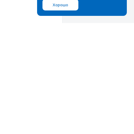
Хорошо
Мы в соц.сетях
ВКонтакте
Дзен