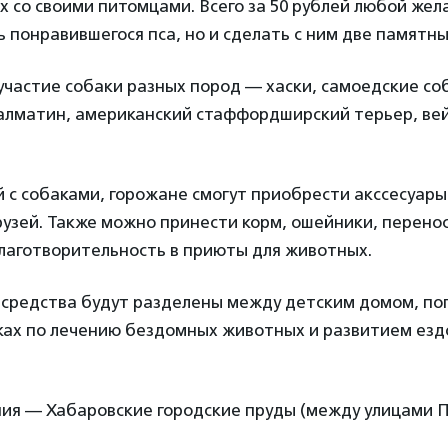
х со своими питомцами. Всего за 50 рублей любой ж
ь понравившегося пса, но и сделать с ним две памятн
участие собаки разных пород — хаски, самоедские со
далматин, американский стаффордширский терьер, ве
с собаками, горожане смогут приобрести акссесуары
узей. Также можно принести корм, ошейники, перенос
благотворительность в приюты для животных.
 средства будут разделены между детским домом, п
ках по лечению бездомных животных и развитием ездо
ия — Хабаровские городские пруды (между улицами 