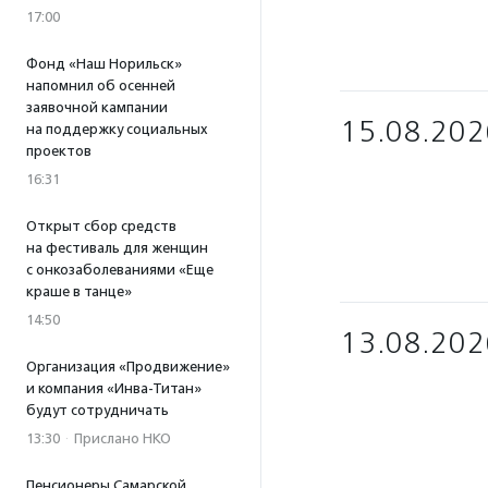
17:00
Фонд «Наш Норильск»
напомнил об осенней
заявочной кампании
15.08.202
на поддержку социальных
проектов
16:31
Открыт сбор средств
на фестиваль для женщин
с онкозаболеваниями «Еще
краше в танце»
14:50
13.08.202
Организация «Продвижение»
и компания «Инва-Титан»
будут сотрудничать
13:30
·
Прислано НКО
Пенсионеры Самарской