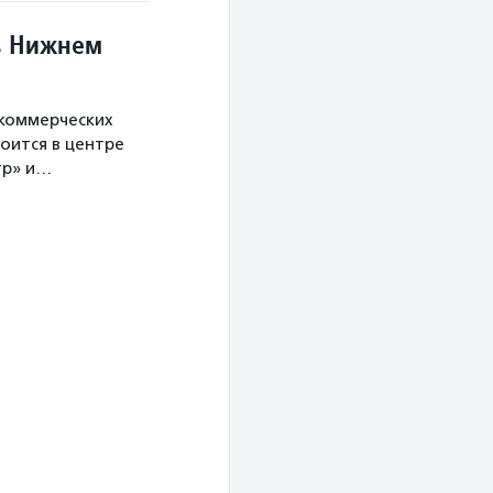
в Нижнем
екоммерческих
оится в центре
тр» и…