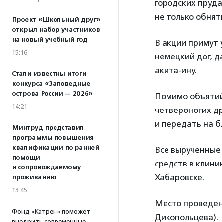
городских пруда
не только обнят
Проект «Школьный друг»
открыл набор участников
на новый учебный год
В акции примут 
15:16
немецкий дог, 
акита-ину.
Стали известны итоги
конкурса «Заповедные
острова России — 2026»
Помимо объятий 
14:21
четвероногих др
и передать на 
Минтруд представил
программы повышения
квалификации по ранней
Все вырученные
помощи
средств в клини
и сопровождаемому
Хабаровске.
проживанию
13:45
Место проведен
Фонд «Катрен» поможет
Дикопольцева).
внедрить современные