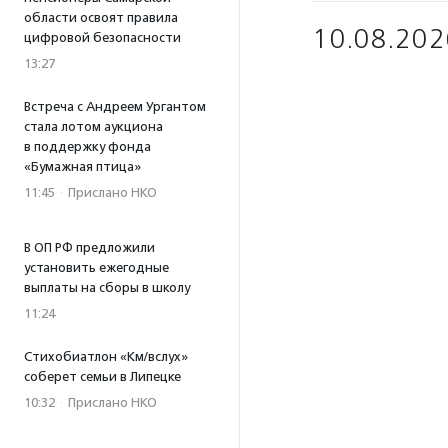
области освоят правила
10.08.202
цифровой безопасности
13:27
Встреча с Андреем Ургантом
стала лотом аукциона
в поддержку фонда
«Бумажная птица»
11:45
·
Прислано НКО
В ОП РФ предложили
установить ежегодные
выплаты на сборы в школу
11:24
Стихобиатлон «Км/вслух»
соберет семьи в Липецке
10:32
·
Прислано НКО