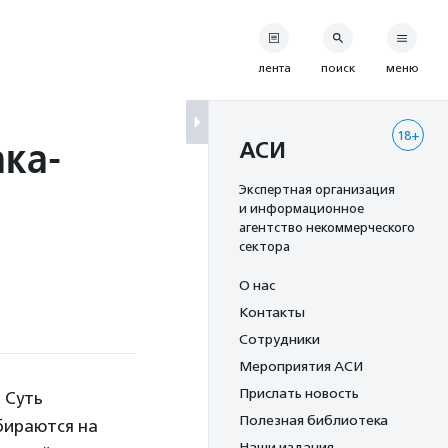
лента
поиск
меню
18+
ака-
АСИ
Экспертная организация
и информационное
агентство некоммерческого
сектора
О нас
Контакты
Сотрудники
Мероприятия АСИ
Прислать новость
. Суть
Полезная библиотека
бираются на
Наши издания