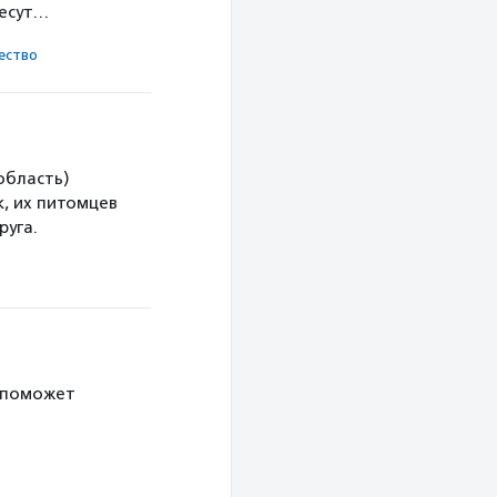
несут…
ест­во
область)
, их питомцев
руга.
 поможет