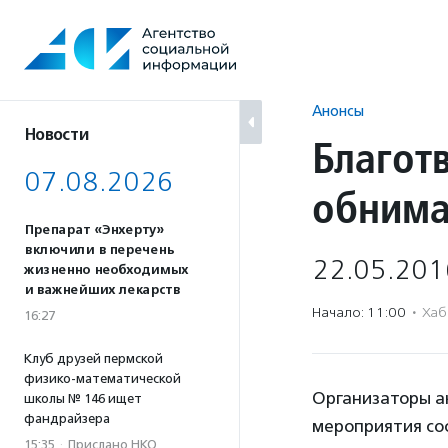
Перейти
к
содержанию
Анонсы
Новости
Благот
07.08.2026
обнима
Препарат «Энхерту»
включили в перечень
22.05.201
жизненно необходимых
и важнейших лекарств
Начало: 11:00
·
Хаб
16:27
Клуб друзей пермской
физико-математической
Организаторы а
школы № 146 ищет
фандрайзера
мероприятия сос
15:35
·
Прислано НКО