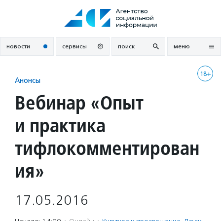
Перейти
к
содержанию
новости
сервисы
поиск
меню
18+
Анонсы
Вебинар «Опыт
и практика
тифлокомментирован
ия»
17.05.2016