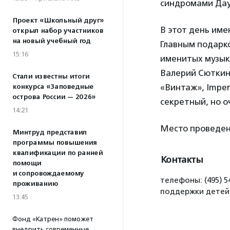
синдромами Даун
Проект «Школьный друг»
В этот день име
открыл набор участников
на новый учебный год
Главным подарк
15:16
именитых музык
Валерий Сюткин,
Стали известны итоги
«Винтаж», Imper
конкурса «Заповедные
острова России — 2026»
секретный, но о
14:21
Место проведен
Минтруд представил
программы повышения
квалификации по ранней
Контакты
помощи
и сопровождаемому
телефоны: (495) 5
проживанию
поддержки детей 
13:45
Фонд «Катрен» поможет
внедрить современные