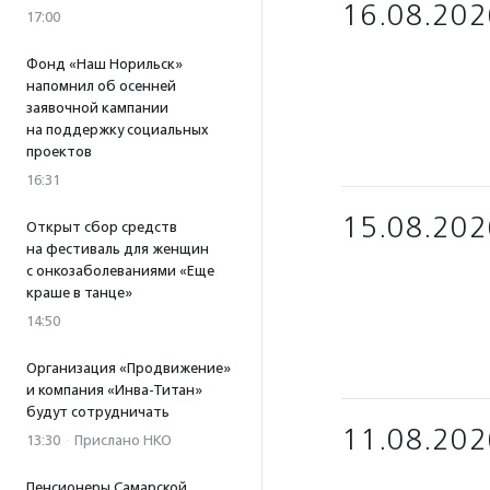
16.08.202
17:00
Фонд «Наш Норильск»
напомнил об осенней
заявочной кампании
на поддержку социальных
проектов
16:31
15.08.202
Открыт сбор средств
на фестиваль для женщин
с онкозаболеваниями «Еще
краше в танце»
14:50
Организация «Продвижение»
и компания «Инва-Титан»
будут сотрудничать
11.08.202
13:30
·
Прислано НКО
Пенсионеры Самарской