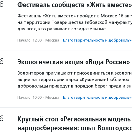
6
Фестиваль сообществ «Жить вместе»
Фестиваль «Жить вместе» пройдет в Москве 16 авг
на территории Товарищества Рябовской мануфакту
для всех, кто развивает созидательные…
Начало: 12:00
·
Москва
·
Благотвори­тель­ность и доброволь­ч
6
Экологическая акция «Вода России»
Волонтеров приглашают присоединиться к экологи
акции на территории парка «Кузьминки-Люблино». 
добровольцы приведут в порядок берег пруда и в
Начало: 10:00
·
Москва
·
Благотвори­тель­ность и доброволь­ч
6
Круглый стол «Региональная модель
народосбережения: опыт Вологодско