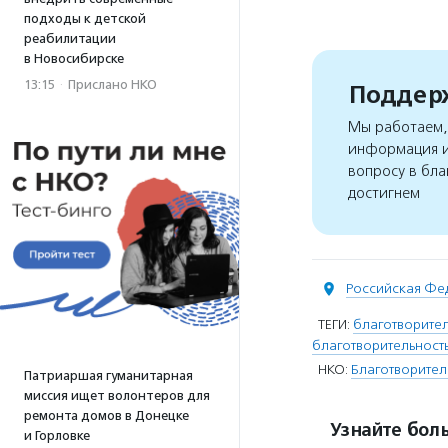
подходы к детской
реабилитации
в Новосибирске
13:15
·
Прислано НКО
Поддерж
Мы работаем, 
информация и
вопросу в бла
достигнем
Российская Фе
ТЕГИ:
благотворите
благотворительност
НКО:
Благотворител
Патриаршая гуманитарная
миссия ищет волонтеров для
ремонта домов в Донецке
Узнайте боль
и Горловке