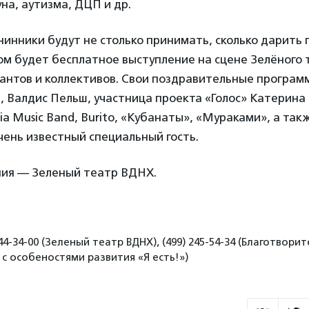
а, аутизма, ДЦП и др.
нинники будут не столько принимать, сколько дарить 
ом будет бесплатное выступление на сцене Зелёного
антов и коллективов. Свои поздравительные програм
 Валдис Пельш, участница проекта «Голос» Катерина 
ia Music Band, Burito, «Кубанаты», «Мураками», а так
чень известный специальный гость.
ия — Зеленый театр ВДНХ.
44-34-00 (Зеленый театр ВДНХ), (499) 245-54-34 (Благотвор
с особеностями развития «Я есть!»)