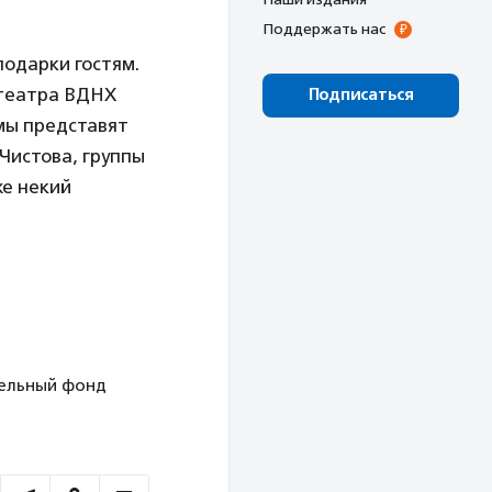
Поддержать нас
подарки гостям.
 театра ВДНХ
Подписаться
мы представят
Чистова, группы
же некий
ительный фонд