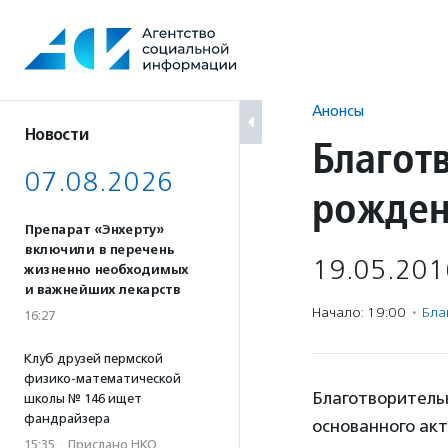
Перейти
к
содержанию
Анонсы
Новости
Благот
07.08.2026
рожден
Препарат «Энхерту»
включили в перечень
19.05.201
жизненно необходимых
и важнейших лекарств
Начало: 19:00
·
Бла
16:27
Клуб друзей пермской
физико-математической
Благотворитель
школы № 146 ищет
фандрайзера
основанного ак
15:35
·
Прислано НКО