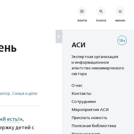
лента
поиск
меню
18+
ень
АСИ
Экспертная организация
и информационное
агентство некоммерческого
сектора
О нас
ектор
,
Семья и дети
Контакты
Сотрудники
Мероприятия АСИ
Прислать новость
«
Я есть!
»,
Полезная библиотека
ержку детей с
Наши издания