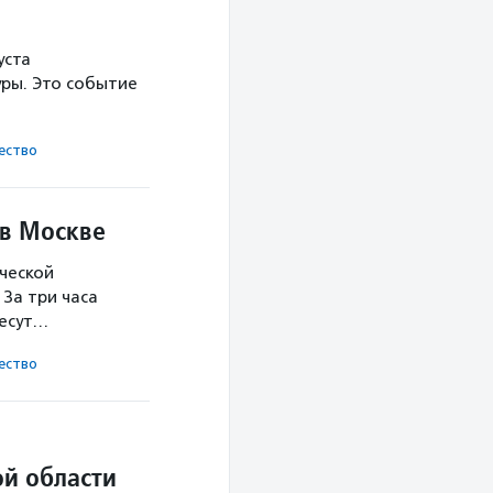
уста
ры. Это событие
ест­во
 в Москве
ческой
За три часа
несут…
ест­во
й области