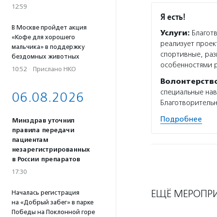
12:59
Я есть!
В Москве пройдет акция
Услуги:
Благотв
«Кофе для хорошего
реализует проек
мальчика» в поддержку
спортивные, раз
бездомных животных
особенностями 
10:52
·
Прислано НКО
Волонтерств
специальные нав
06.08.2026
Благотворительн
Подробнее
Минздрав уточнил
правила передачи
пациентам
незарегистрированных
в России препаратов
17:30
ЕЩЁ МЕРОПР
Началась регистрация
на «Добрый забег» в парке
Победы на Поклонной горе