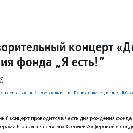
ворительный концерт «Д
ия фонда „Я есть!“
6
готвори­тель­ность и доброволь­чест­во
,
Люди с инвалидностью
,
НКО-с
ный концерт проводится в честь дня рождения фонда 
терами Егором Бероевым и Ксенией Алфёровой в подд