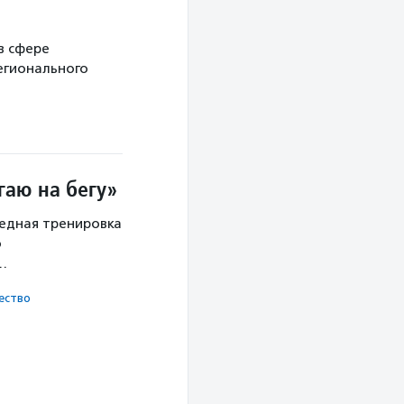
в сфере
егионального
гаю на бегу»
редная тренировка
о
х…
ест­во