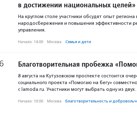
в достижении национальных целей»
На круглом столе участники обсудят опыт региона 
народосбережения и повышения эффективности р
управления.
Начало: 14:00
·
Москва
·
Семья и дети
6
Благотворительная пробежка «Помо
8 августа на Кутузовском проспекте состоится оче
социального проекта «Помогаю на бегу» совместн
с lamoda.ru. Участники могут выбрать одну из дву
Начало: 10:00
·
Москва
·
Благотвори­тель­ность и доброволь­ч