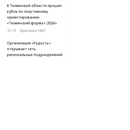
В Тюменской области прошел
кубок по спортивному
ориентированию
«Тюменский формат-2026»
15:19
·
Прислано НКО
Организация «Радость»
открывает сеть
региональных подразделений
14:25
·
Прислано НКО
Московский юбилейный забег
«Без границ» прошел в стиле
ретро
13:30
·
Прислано НКО
Совфед поддержал
инициативу о бесплатной
юридической помощи
сиротам старше 23 лет