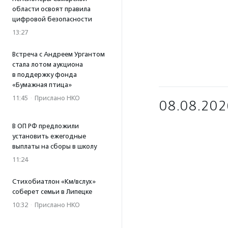
области освоят правила
цифровой безопасности
13:27
Встреча с Андреем Ургантом
стала лотом аукциона
в поддержку фонда
«Бумажная птица»
11:45
·
Прислано НКО
08.08.202
В ОП РФ предложили
установить ежегодные
выплаты на сборы в школу
11:24
Стихобиатлон «Км/вслух»
соберет семьи в Липецке
10:32
·
Прислано НКО