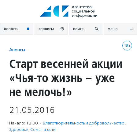
Перейти
к
содержанию
новости
сервисы
поиск
меню
18+
Анонсы
Старт весенней акции
«Чья-то жизнь – уже
не мелочь!»
21.05.2016
Начало: 12:00
·
Благотвори­тель­ность и доброволь­чест­во
,
Здоровье
,
Семья и дети