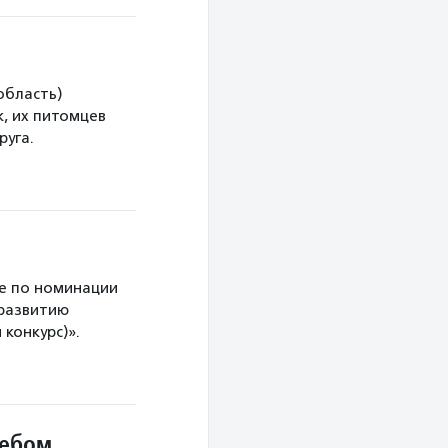
область)
, их питомцев
руга.
е по номинации
 развитию
конкурс)».
небом