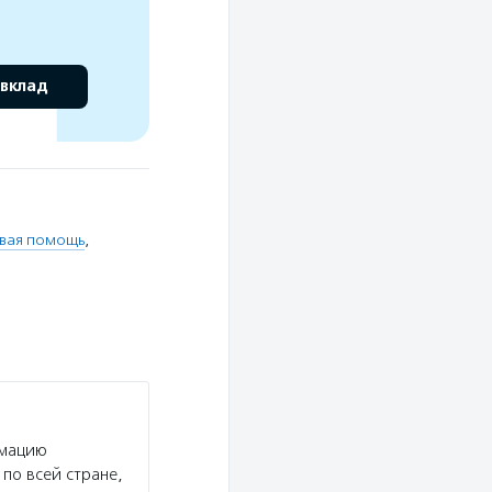
 вклад
вая помощь
,
рмацию
по всей стране,