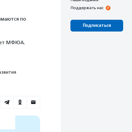
Поддержать нас
имаются по
Подписаться
тет МФЮА.
развития