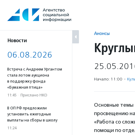
Перейти
к
содержанию
Анонсы
Новости
Круглы
06.08.2026
25.05.201
Встреча с Андреем Ургантом
стала лотом аукциона
Начало: 11:00
·
Кул
в поддержку фонда
«Бумажная птица»
11:45
·
Прислано НКО
Основные темы к
В ОП РФ предложили
просвещению на
установить ежегодные
выплаты на сборы в школу
«Работа со слож
11:24
помощи по отде