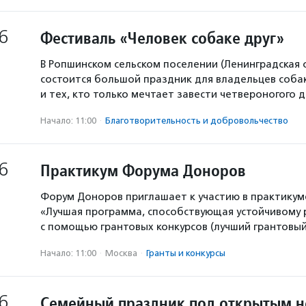
6
Фестиваль «Человек собаке друг»
В Ропшинском сельском поселении (Ленинградская 
состоится большой праздник для владельцев собак
и тех, кто только мечтает завести четвероногого д
Начало: 11:00
·
Благотвори­тель­ность и доброволь­чест­во
6
Практикум Форума Доноров
Форум Доноров приглашает к участию в практикум
«Лучшая программа, способствующая устойчивому
с помощью грантовых конкурсов (лучший грантовый 
Начало: 11:00
·
Москва
·
Гранты и конкурсы
6
Семейный праздник под открытым 