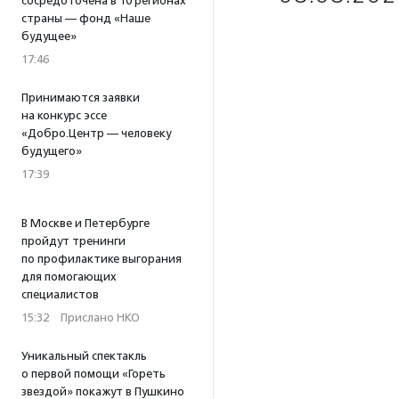
сосредоточена в 10 регионах
страны — фонд «Наше
будущее»
17:46
Принимаются заявки
на конкурс эссе
«Добро.Центр — человеку
будущего»
17:39
В Москве и Петербурге
пройдут тренинги
по профилактике выгорания
для помогающих
специалистов
15:32
·
Прислано НКО
Уникальный спектакль
о первой помощи «Гореть
звездой» покажут в Пушкино