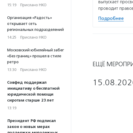
выпускает просв
15:19
·
Прислано НКО
проводит право
Организация «Радость»
Подробнее
открывает сеть
региональных подразделений
14:25
·
Прислано НКО
Московский юбилейный забег
«Без границ» прошел в стиле
ретро
ЕЩЁ МЕРОПР
13:30
·
Прислано НКО
15.08.202
Совфед поддержал
инициативу о бесплатной
юридической помощи
сиротам старше 23 лет
13:19
Президент РФ подписал
закон о новых мерах
поддержки молодежных