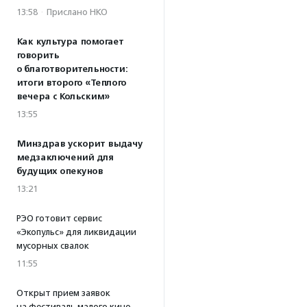
13:58
·
Прислано НКО
Как культура помогает
говорить
о благотворительности:
итоги второго «Теплого
вечера с Кольским»
13:55
Минздрав ускорит выдачу
медзаключений для
будущих опекунов
13:21
РЭО готовит сервис
«Экопульс» для ликвидации
мусорных свалок
11:55
Открыт прием заявок
на фестиваль малого кино