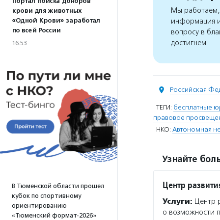
Портал поиска доноров
Мы работаем, 
крови для животных
«Одной Крови» заработал
информация и
по всей России
вопросу в бла
достигнем
16:53
Российская Фе
ТЕГИ:
бесплатные ю
правовое просвеще
НКО:
Автономная не
Узнайте боль
Центр развити
В Тюменской области прошел
кубок по спортивному
Услуги:
Центр р
ориентированию
о возможности п
«Тюменский формат-2026»