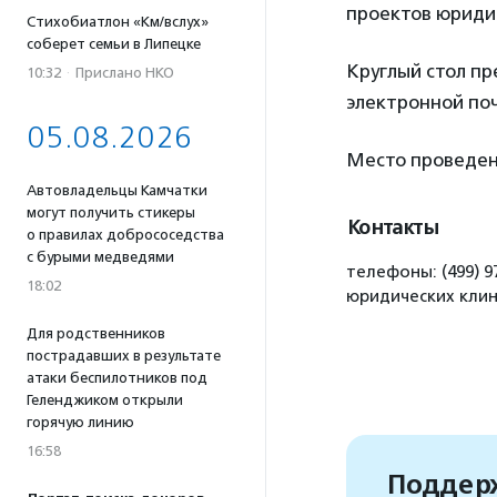
проектов юридич
Стихобиатлон «Км/вслух»
соберет семьи в Липецке
Круглый стол пр
10:32
·
Прислано НКО
электронной поч
05.08.2026
Место проведен
Автовладельцы Камчатки
могут получить стикеры
Контакты
о правилах добрососедства
с бурыми медведями
телефоны: (499) 97
18:02
юридических клин
Для родственников
пострадавших в результате
атаки беспилотников под
Геленджиком открыли
горячую линию
16:58
Поддерж