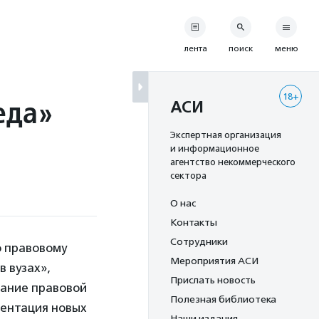
лента
поиск
меню
18+
еда»
АСИ
Экспертная организация
и информационное
агентство некоммерческого
сектора
О нас
Контакты
Сотрудники
о правовому
Мероприятия АСИ
 вузах»,
Прислать новость
зание правовой
Полезная библиотека
зентация новых
Наши издания