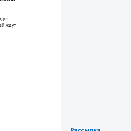
йдет
тей ждут
Рассылка