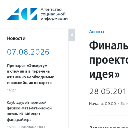
Перейти
к
содержанию
Анонсы
Новости
Финаль
07.08.2026
проект
Препарат «Энхерту»
идея»
включили в перечень
жизненно необходимых
и важнейших лекарств
28.05.201
16:27
Клуб друзей пермской
Начало: 09:00
·
Тюм
физико-математической
школы № 146 ищет
фандрайзера
15:35
·
Прислано НКО