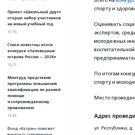
Всего на
конкурс
спорту и здоров
Проект «Школьный друг»
открыл набор участников
Оценивать соци
на новый учебный год
15:16
экспертов, сре
молодежных ини
Стали известны итоги
воспитательной
конкурса «Заповедные
острова России — 2026»
предпринимател
14:21
По итогам конк
Минтруд представил
спорту и молод
программы повышения
квалификации по ранней
помощи
Место проведен
и сопровождаемому
проживанию
Адрес провед
13:45
ул. Республики, д.
Фонд «Катрен» поможет
внедрить современные