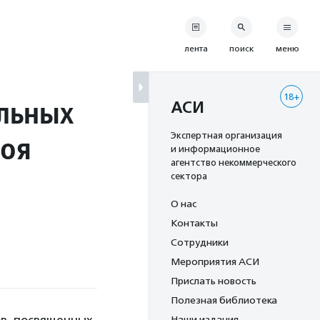
лента
поиск
меню
18+
льных
АСИ
Моя
Экспертная организация
и информационное
агентство некоммерческого
сектора
О нас
Контакты
Сотрудники
Мероприятия АСИ
Прислать новость
Полезная библиотека
Наши издания