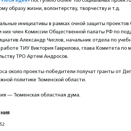
 «Моя идея»
поступило более 160 социальных проект
ому образу жизни, волонтерству, творчеству и т.д.
альные инициативы в рамках очной защиты проектов 
ди них член Комиссии Общественной палаты РФ по по
циатив Александр Числов, начальник отдела по учеб
 работе ТИУ Виктория Гаврилова, глава Комитета по
ьству ТРО Артем Андросов.
урса около проекты-победители получат гранты от Де
ежной политике Тюменской области.
ия — Тюменская областная дума.
ения
 52