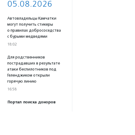
05.08.2026
Автовладельцы Камчатки
могут получить стикеры
о правилах добрососедства
с бурыми медведями
18:02
Для родственников
пострадавших в результате
атаки беспилотников под
Геленджиком открыли
горячую линию
16:58
Портал поиска доноров
крови для животных
«Одной Крови» заработал
по всей России
16:53