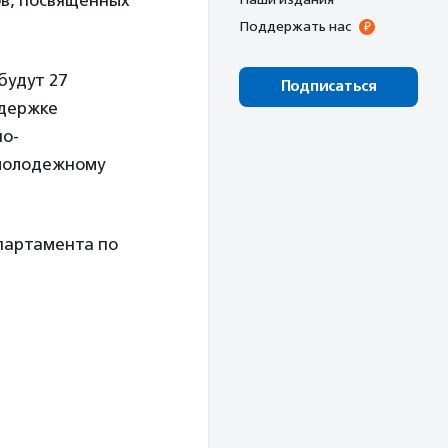
ов, посвященных
Поддержать нас
будут 27
Подписаться
ддержке
но-
 молодежному
партамента по