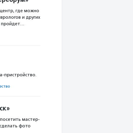
центр, где можно
врологов и других
а пройдет…
ка-пристройство.
ест­во
ск»
 посетить мастер-
 сделать фото