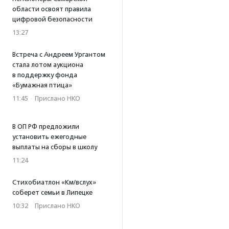
области освоят правила
цифровой безопасности
13:27
Встреча с Андреем Ургантом
стала лотом аукциона
в поддержку фонда
«Бумажная птица»
11:45
·
Прислано НКО
В ОП РФ предложили
установить ежегодные
выплаты на сборы в школу
11:24
Стихобиатлон «Км/вслух»
соберет семьи в Липецке
10:32
·
Прислано НКО