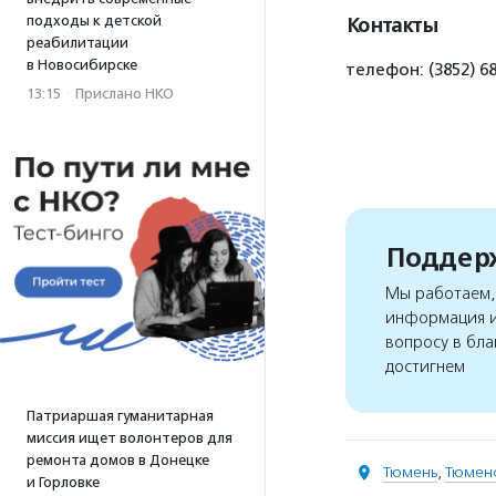
подходы к детской
Контакты
реабилитации
в Новосибирске
телефон: (3852) 6
13:15
·
Прислано НКО
Поддерж
Мы работаем, 
информация и
вопросу в бла
достигнем
Патриаршая гуманитарная
миссия ищет волонтеров для
ремонта домов в Донецке
Тюмень
,
Тюменс
и Горловке