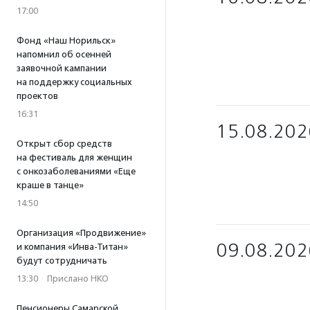
17:00
Фонд «Наш Норильск»
напомнил об осенней
заявочной кампании
на поддержку социальных
проектов
16:31
15.08.202
Открыт сбор средств
на фестиваль для женщин
с онкозаболеваниями «Еще
краше в танце»
14:50
Организация «Продвижение»
09.08.202
и компания «Инва-Титан»
будут сотрудничать
13:30
·
Прислано НКО
Пенсионеры Самарской