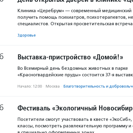
Клиника «Церебрум» — современный медицинский 
получить помощь психиатров, психотерапевтов, не
специалистов. Открытая просветительская встреч
Здоровье
6
Выставка-пристройство «Домой!»
Во Всемирный день бездомных животных в парке
«Красногвардейские пруды» состоится 37-я выстав
Начало: 12:00
·
Москва
·
Благотвори­тель­ность и доброволь­ч
6
Фестиваль «Экологичный Новосибир
Посетители смогут участвовать в квесте «ЭкоСиб»,
классы, посмотреть развлекательную программу и
в специально оформленных зонах.