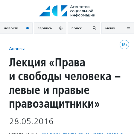
Перейти
к
содержанию
новости
сервисы
поиск
меню
18+
Анонсы
Лекция «Права
и свободы человека –
левые и правые
правозащитники»
28.05.2016