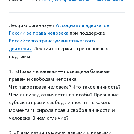
Начало: 15:00
·
Культура и просвещение
,
Права человека
Лекцию организует
Ассоциация адвокатов
России за права человека
при поддержке
Российского трансгуманистического
движения
. Лекция содержит три основных
подтемы:
1. «Права человека» — посвящена базовым
правам и свободам человека
Что такое права человека? Что такое личность?
Чем индивид отличается от особи? Признание
субъекта прав и свобод личности – с какого
момента? Природа прав и свобод личности и
человека. В чем отличие?
2. «В чем разница между левыми и правыми