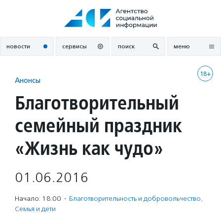
Перейти
к
содержанию
новости
сервисы
поиск
меню
18+
Анонсы
Благотворительный
семейный праздник
«Жизнь как чудо»
01.06.2016
Начало: 18:00
·
Благотвори­тель­ность и доброволь­чест­во
,
Семья и дети