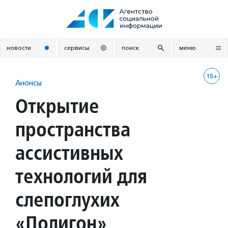
Перейти
к
содержанию
новости
сервисы
поиск
меню
18+
Анонсы
Открытие
пространства
ассистивных
технологий для
слепоглухих
«Полигон»