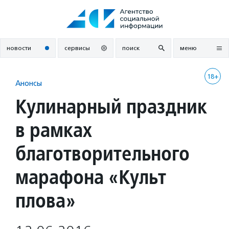
Перейти
к
содержанию
новости
сервисы
поиск
меню
18+
Анонсы
Кулинарный праздник
в рамках
благотворительного
марафона «Культ
плова»