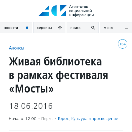
Перейти
к
содержанию
новости
сервисы
поиск
меню
18+
Анонсы
Живая библиотека
в рамках фестиваля
«Мосты»
18.06.2016
Начало: 12:00
·
Пермь
·
Город
,
Культура и просвещение