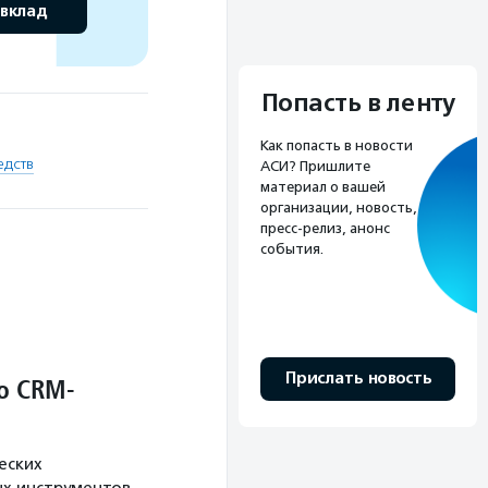
 вклад
Попасть в ленту
Как попасть в новости
едств
АСИ? Пришлите
материал о вашей
организации, новость,
пресс-релиз, анонс
события.
Прислать новость
о CRM-
еских