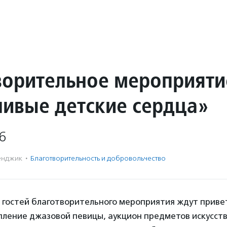
ворительное мероприяти
ливые детские сердца»
6
енджик
·
Благотвори­тель­ность и доброволь­чест­во
а гостей благотворительного мероприятия ждут прив
пление джазовой певицы, аукцион предметов искусств