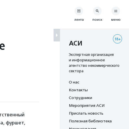
лента
поиск
меню
18+
е
АСИ
Экспертная организация
и информационное
агентство некоммерческого
сектора
О нас
Контакты
Сотрудники
Мероприятия АСИ
Прислать новость
етственный
Полезная библиотека
а, фуршет,
Наши издания