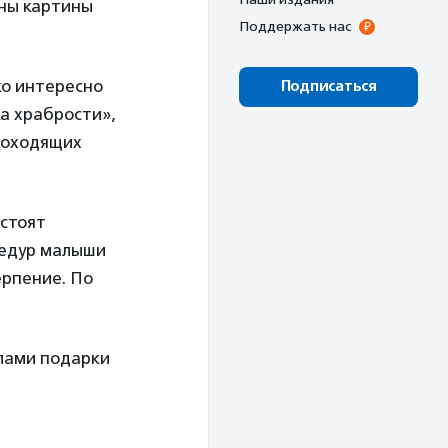
ены картины
Поддержать нас
ко интересно
Подписаться
ка храбрости»,
роходящих
 стоят
цедур малыши
ерпение. По
елами подарки