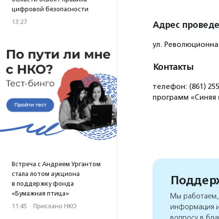
цифровой безопасности
13:27
Адрес провед
ул. Революционная
Контакты
телефон: (861) 25
программ «Синяя 
Встреча с Андреем Ургантом
стала лотом аукциона
Поддерж
в поддержку фонда
«Бумажная птица»
Мы работаем, 
11:45
·
Прислано НКО
информация и
вопросу в бла