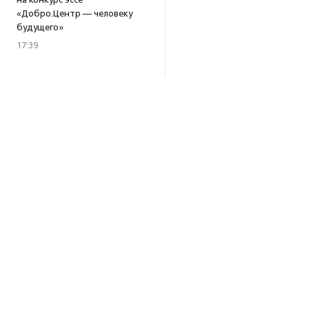
«Добро.Центр — человеку
будущего»
17:39
В Москве и Петербурге
пройдут тренинги
по профилактике выгорания
для помогающих
специалистов
15:32
·
Прислано НКО
Уникальный спектакль
о первой помощи «Гореть
звездой» покажут в Пушкино
13:58
·
Прислано НКО
Как культура помогает
говорить
о благотворительности:
Об агентстве
итоги второго «Теплого
Об агентстве
вечера с Кольским»