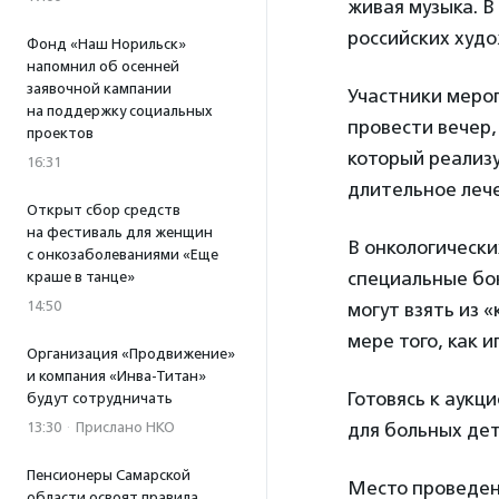
живая музыка. В
российских худ
Фонд «Наш Норильск»
напомнил об осенней
заявочной кампании
Участники мероп
на поддержку социальных
провести вечер,
проектов
который реализу
16:31
длительное леч
Открыт сбор средств
на фестиваль для женщин
В онкологически
с онкозаболеваниями «Еще
специальные бо
краше в танце»
14:50
могут взять из 
мере того, как 
Организация «Продвижение»
и компания «Инва-Титан»
Готовясь к аукц
будут сотрудничать
13:30
·
Прислано НКО
для больных дет
Пенсионеры Самарской
Место проведен
области освоят правила