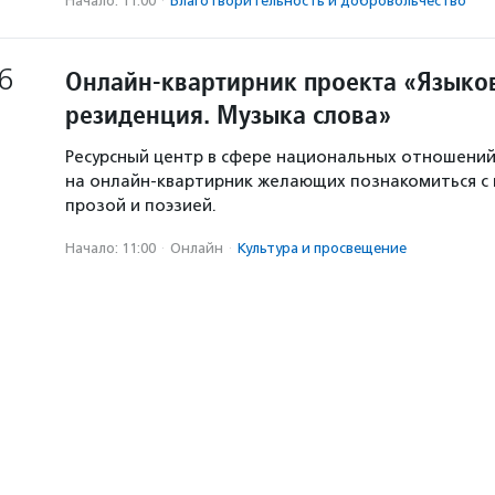
Начало: 11:00
·
Благотвори­тель­ность и доброволь­чест­во
6
Онлайн-квартирник проекта «Языков
резиденция. Музыка слова»
Ресурсный центр в сфере национальных отношени
на онлайн-квартирник желающих познакомиться с
прозой и поэзией.
Начало: 11:00
·
Онлайн
·
Культура и просвещение