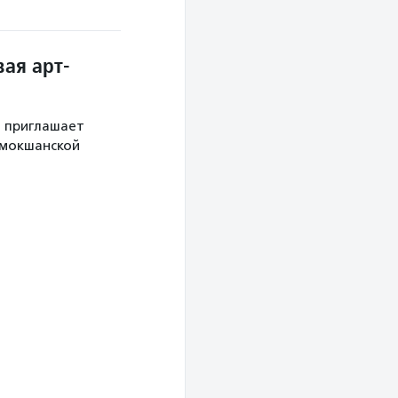
ая арт-
й приглашает
 мокшанской