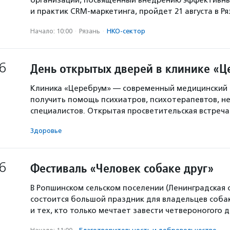
организаций, посвященный внедрению эффективны
и практик CRM-маркетинга, пройдет 21 августа в Р
Начало: 10:00
·
Рязань
·
НКО-сектор
6
День открытых дверей в клинике «
Клиника «Церебрум» — современный медицинский 
получить помощь психиатров, психотерапевтов, не
специалистов. Открытая просветительская встреч
Здоровье
6
Фестиваль «Человек собаке друг»
В Ропшинском сельском поселении (Ленинградская 
состоится большой праздник для владельцев собак
и тех, кто только мечтает завести четвероногого д