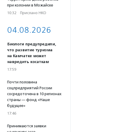
при колонии в Можайске
10:32
·
Прислано НКО
04.08.2026
Биологи предупредили,
что развитие туризма
на Камчатке может
навредить косаткам
17:59
Почти половина
соцпредприятий России
сосредоточена в 10 регионах
страны — фонд «Наше
будущее»
17:46
Принимаются заявки
на конкурс эссе