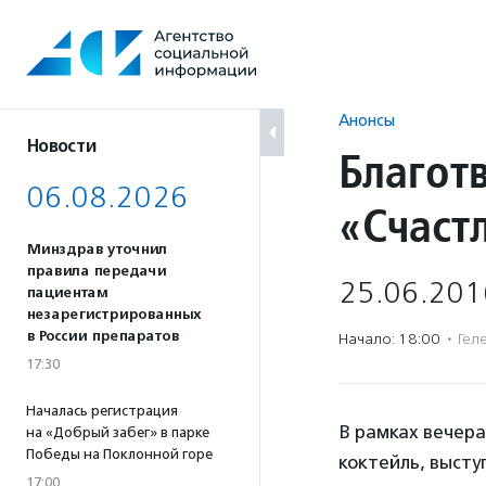
Перейти
к
содержанию
Анонсы
Новости
Благот
06.08.2026
«Счаст
Минздрав уточнил
правила передачи
25.06.201
пациентам
незарегистрированных
в России препаратов
Начало: 18:00
·
Гел
17:30
Началась регистрация
В рамках вечер
на «Добрый забег» в парке
Победы на Поклонной горе
коктейль, высту
17:00