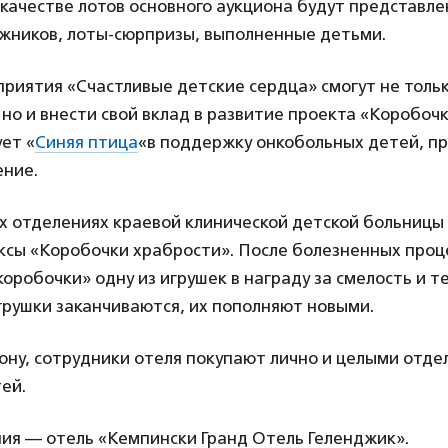
 качестве лотов основного аукциона будут представл
ожников, лоты-сюрпризы, выполненные детьми.
риятия «Счастливые детские сердца» смогут не толь
 но и внести свой вклад в развитие проекта «Коробоч
ет «
Синяя птица
«в поддержку онкобольных детей, п
ение.
х отделениях краевой клинической детской больницы
ксы «Коробочки храбрости». После болезненных про
«коробочки» одну из игрушек в награду за смелость и т
игрушки заканчиваются, их пополняют новыми.
иону, сотрудники отеля покупают лично и целыми отд
ей.
ия — отель «Кемпински Гранд Отель Геленджик».