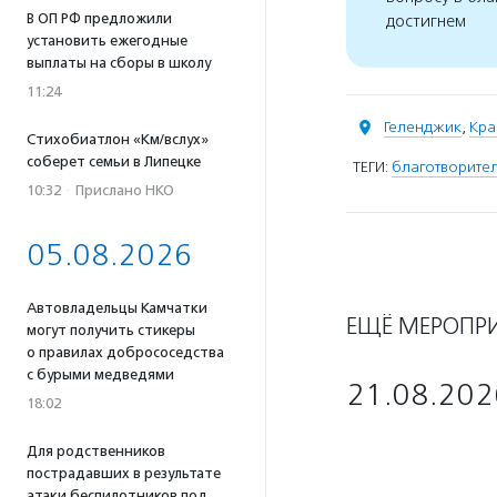
В ОП РФ предложили
достигнем
установить ежегодные
выплаты на сборы в школу
11:24
Геленджик
,
Кра
Стихобиатлон «Км/вслух»
соберет семьи в Липецке
ТЕГИ:
благотворите
10:32
·
Прислано НКО
05.08.2026
Автовладельцы Камчатки
ЕЩЁ МЕРОПР
могут получить стикеры
о правилах добрососедства
с бурыми медведями
21.08.202
18:02
Для родственников
пострадавших в результате
атаки беспилотников под