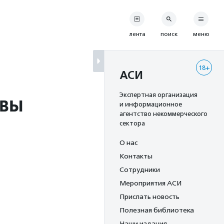
лента
поиск
меню
18+
АСИ
ивы
Экспертная организация
и информационное
агентство некоммерческого
сектора
О нас
Контакты
Сотрудники
Мероприятия АСИ
Прислать новость
Полезная библиотека
Наши издания