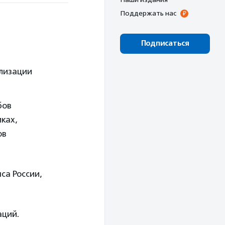
Поддержать нас
Подписаться
лизации
бов
ках,
ов
са России,
ций.