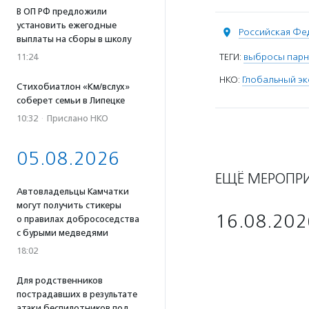
В ОП РФ предложили
установить ежегодные
Российская Фе
выплаты на сборы в школу
ТЕГИ:
выбросы парн
11:24
НКО:
Глобальный э
Стихобиатлон «Км/вслух»
соберет семьи в Липецке
10:32
·
Прислано НКО
05.08.2026
ЕЩЁ МЕРОПР
Автовладельцы Камчатки
могут получить стикеры
16.08.202
о правилах добрососедства
с бурыми медведями
18:02
Для родственников
пострадавших в результате
атаки беспилотников под