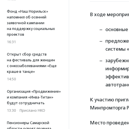
Фонд «Наш Норильск»
В ходе меропри
напомнил об осенней
заявочной кампании
на поддержку социальных
основные 
проектов
предложе
16:31
системы «
Открыт сбор средств
зарубежн
на фестиваль для женщин
с онкозаболеваниями «Еще
информир
краше в танце»
эффектив
14:50
автотран
Организация «Продвижение»
и компания «Инва-Титан»
К участию пригл
будут сотрудничать
Минпромторга Р
13:30
·
Прислано НКО
Место проведен
Пенсионеры Самарской
области освоят правила