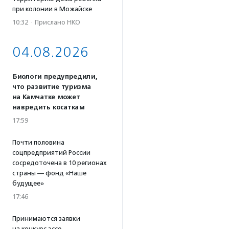
при колонии в Можайске
10:32
·
Прислано НКО
04.08.2026
Биологи предупредили,
что развитие туризма
на Камчатке может
навредить косаткам
17:59
Почти половина
соцпредприятий России
сосредоточена в 10 регионах
страны — фонд «Наше
будущее»
17:46
Принимаются заявки
на конкурс эссе