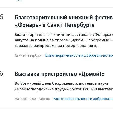
6
Благотворительный книжный фестив
«Фонарь» в Санкт-Петербурге
Благотворительный книжный фестиваль «Фонарь» с
августа на поляне за Упсала-цирком. В программе 
гаражная распродажа за пожертвования в…
Санкт-Петербург
·
Благотвори­тель­ность и доброволь­чест­во
6
Выставка-пристройство «Домой!»
Во Всемирный день бездомных животных в парке
«Красногвардейские пруды» состоится 37-я выстав
Начало: 12:00
·
Москва
·
Благотвори­тель­ность и доброволь­ч