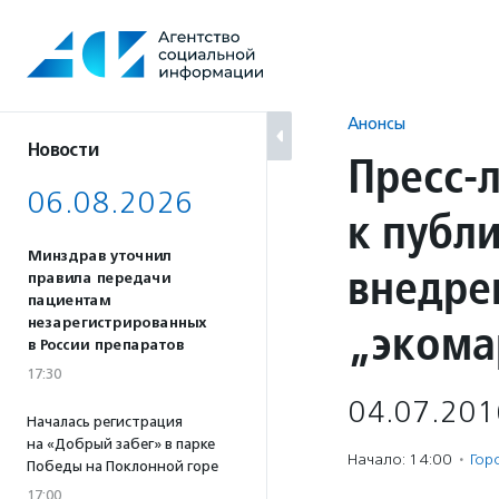
Перейти
к
содержанию
Анонсы
Новости
Пресс-
06.08.2026
к публ
Минздрав уточнил
внедре
правила передачи
пациентам
„экома
незарегистрированных
в России препаратов
17:30
04.07.201
Началась регистрация
на «Добрый забег» в парке
Начало: 14:00
·
Гор
Победы на Поклонной горе
17:00