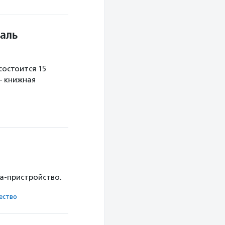
аль
остоится 15
— книжная
ка-пристройство.
ест­во