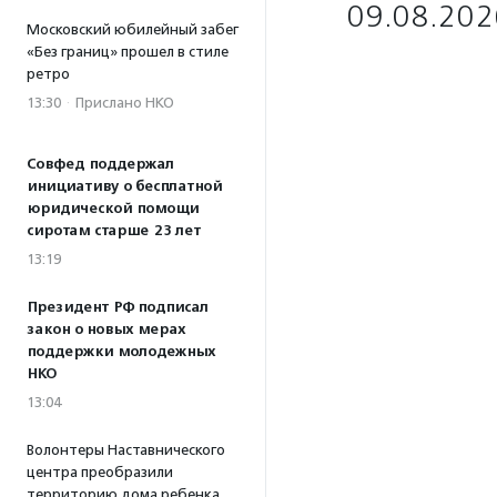
09.08.202
Московский юбилейный забег
«Без границ» прошел в стиле
ретро
13:30
·
Прислано НКО
Совфед поддержал
инициативу о бесплатной
юридической помощи
сиротам старше 23 лет
13:19
Президент РФ подписал
закон о новых мерах
поддержки молодежных
НКО
13:04
Волонтеры Наставнического
центра преобразили
территорию дома ребенка