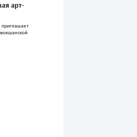
ая арт-
й приглашает
 мокшанской