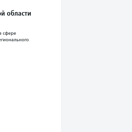
й области
в сфере
егионального