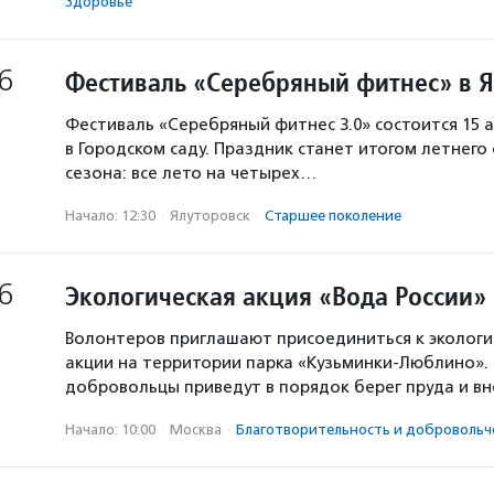
Здоровье
6
Фестиваль «Серебряный фитнес» в 
Фестиваль «Серебряный фитнес 3.0» состоится 15 а
в Городском саду. Праздник станет итогом летнего
сезона: все лето на четырех…
Начало: 12:30
·
Ялуторовск
·
Старшее поколение
6
Экологическая акция «Вода России»
Волонтеров приглашают присоединиться к экологи
акции на территории парка «Кузьминки-Люблино». 
добровольцы приведут в порядок берег пруда и в
Начало: 10:00
·
Москва
·
Благотвори­тель­ность и доброволь­ч