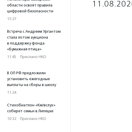
11.08.202
области освоят правила
цифровой безопасности
13:27
Встреча с Андреем Ургантом
стала лотом аукциона
в поддержку фонда
«Бумажная птица»
11:45
·
Прислано НКО
В ОП РФ предложили
установить ежегодные
выплаты на сборы в школу
11:24
Стихобиатлон «Км/вслух»
соберет семьи в Липецке
10:32
·
Прислано НКО