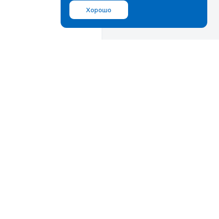
Хорошо
Мы в соц.сетях
ВКонтакте
Дзен