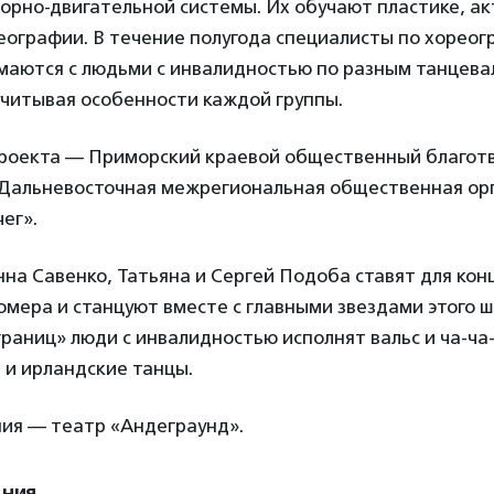
орно-двигательной системы. Их обучают пластике, ак
еографии. В течение полугода специалисты по хореог
маются с людьми с инвалидностью по разным танцев
учитывая особенности каждой группы.
роекта — Приморский краевой общественный благот
Дальневосточная межрегиональная общественная ор
ег».
на Савенко, Татьяна и Сергей Подоба ставят для кон
мера и станцуют вместе с главными звездами этого ш
раниц» люди с инвалидностью исполнят вальс и ча-ча-
е и ирландские танцы.
ия — театр «Андеграунд».
ения