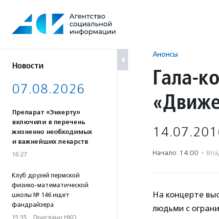
Перейти
к
содержанию
Анонсы
Новости
Гала-к
07.08.2026
«Движе
Препарат «Энхерту»
включили в перечень
14.07.201
жизненно необходимых
и важнейших лекарств
Начало: 14:00
·
Вла
16:27
Клуб друзей пермской
физико-математической
На концерте выс
школы № 146 ищет
фандрайзера
людьми с ограни
15:35
·
Прислано НКО