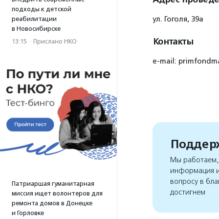
подходы к детской
ул. Гоголя, 39а
реабилитации
в Новосибирске
Контакты
13:15
·
Прислано НКО
e-mail: primfond
Поддерж
Мы работаем, 
информация и
вопросу в бла
Патриаршая гуманитарная
достигнем
миссия ищет волонтеров для
ремонта домов в Донецке
и Горловке