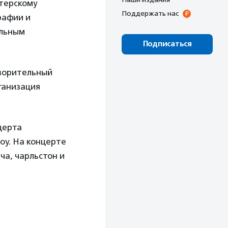
терскому
Поддержать нас
рафии и
альным
Подписаться
ворительный
ганизация
церта
оу. На концерте
ча, чарльстон и