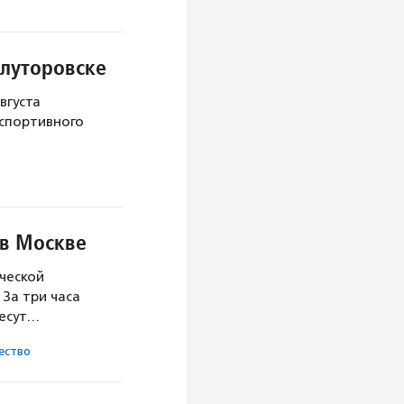
Ялуторовске
вгуста
 спортивного
 в Москве
ческой
За три часа
несут…
ест­во