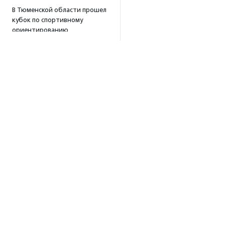
В Тюменской области прошел
кубок по спортивному
ориентированию
«Тюменский формат-2026»
15:19
·
Прислано НКО
Организация «Радость»
открывает сеть
региональных подразделений
14:25
·
Прислано НКО
Московский юбилейный забег
«Без границ» прошел в стиле
ретро
13:30
·
Прислано НКО
Совфед поддержал
Об агентстве
инициативу о бесплатной
юридической помощи
Об агентстве
сиротам старше 23 лет
Сотрудники