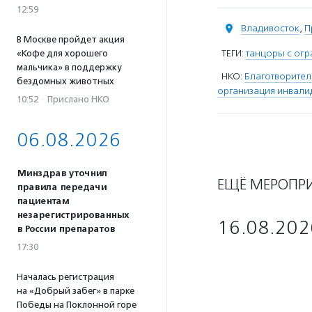
12:59
Владивосток
,
П
В Москве пройдет акция
ТЕГИ:
танцоры с ог
«Кофе для хорошего
мальчика» в поддержку
НКО:
Благотворите
бездомных животных
организация инвалид
10:52
·
Прислано НКО
06.08.2026
Минздрав уточнил
ЕЩЁ МЕРОПР
правила передачи
пациентам
незарегистрированных
16.08.202
в России препаратов
17:30
Началась регистрация
на «Добрый забег» в парке
Победы на Поклонной горе