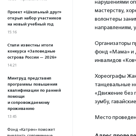
нарушениями оп
мастерству, хор
Проект «Школьный друг»
открыл набор участников
волонтеры зани
на новый учебный год
направлениям, 
15:16
Организаторы п
Стали известны итоги
фонд «Мама» и 
конкурса «Заповедные
острова России — 2026»
инвалидов «Ковч
14:21
Хореографы Жан
Минтруд представил
танцевальные но
программы повышения
квалификации по ранней
«Движение без г
помощи
зумбу, гавайски
и сопровождаемому
проживанию
13:45
Место проведен
Фонд «Катрен» поможет
Адрес провед
внедрить современные