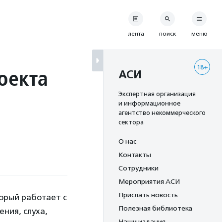
лента
поиск
меню
18+
оекта
АСИ
Экспертная организация
и информационное
агентство некоммерческого
сектора
О нас
Контакты
Сотрудники
Мероприятия АСИ
Прислать новость
торый работает с
Полезная библиотека
ния, слуха,
Наши издания