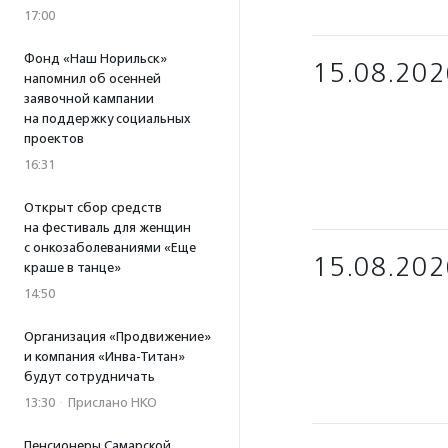
17:00
Фонд «Наш Норильск»
15.08.202
напомнил об осенней
заявочной кампании
на поддержку социальных
проектов
16:31
Открыт сбор средств
на фестиваль для женщин
с онкозаболеваниями «Еще
15.08.202
краше в танце»
14:50
Организация «Продвижение»
и компания «Инва-Титан»
будут сотрудничать
13:30
·
Прислано НКО
Пенсионеры Самарской