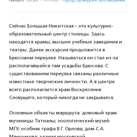
Начало: 10:30
·
Москва
·
Город
,
Культура и просвещение
Сейчас Большая Никитская – это культурно-
образовательный центр столицы. Здесь
находятся храмы, высшие учебные заведения и
театры. Далее экскурсия продолжится в
Брюсовом переулке. Называться он стал из-за
располагавшейся там усадьбы Брюсова. С
существованием переулка связаны различные
известные творческие личности. А в центре
всего располагается храм Воскресения
Словущего, который никогда не закрывался.
Основные объекты маршрута: домовый храм
мученицы Татианы; зоологический музей
МГУ; особняк графа В.Г. Орлова; дом С.А.
Меншикова; здания московской