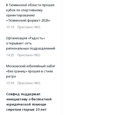
В Тюменской области прошел
кубок по спортивному
ориентированию
«Тюменский формат-2026»
15:19
·
Прислано НКО
Организация «Радость»
открывает сеть
региональных подразделений
14:25
·
Прислано НКО
Московский юбилейный забег
«Без границ» прошел в стиле
ретро
13:30
·
Прислано НКО
Совфед поддержал
инициативу о бесплатной
юридической помощи
сиротам старше 23 лет