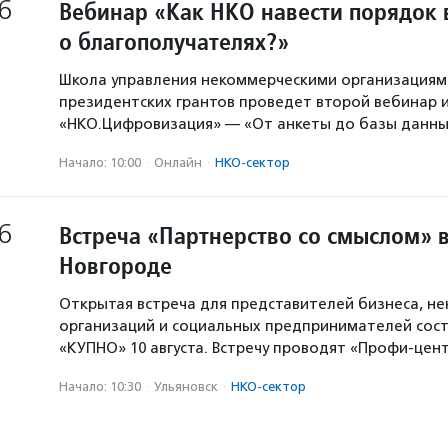
6
Вебинар «Как НКО навести порядок 
о благополучателях?»
Школа управления некоммерческими организация
президентских грантов проведет второй вебинар и
«НКО.Цифровизация» — «От анкеты до базы данны
Начало: 10:00
·
Онлайн
·
НКО-сектор
6
Встреча «Партнерство со смыслом» 
Новгороде
Открытая встреча для представителей бизнеса, н
организаций и социальных предпринимателей сост
«КУПНО» 10 августа. Встречу проводят «Профи-цен
Начало: 10:30
·
Ульяновск
·
НКО-сектор