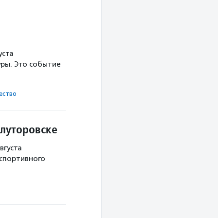
уста
ры. Это событие
ест­во
Ялуторовске
вгуста
 спортивного