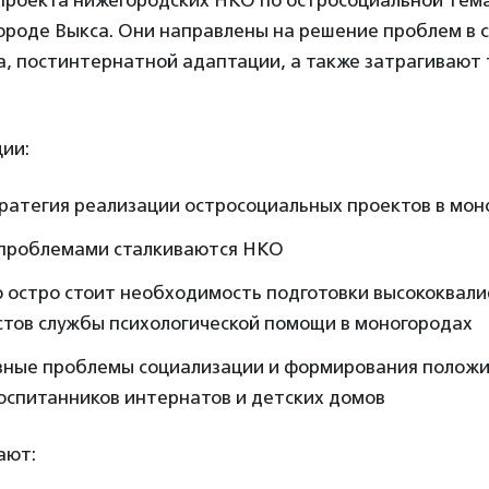
 проекта нижегородских НКО по остросоциальной тем
городе Выкса. Они направлены на решение проблем в
а, постинтернатной адаптации, а также затрагивают
ии:
тратегия реализации остросоциальных проектов в мон
 проблемами сталкиваются НКО
о остро стоит необходимость подготовки высококва
стов службы психологической помощи в моногородах
авные проблемы социализации и формирования полож
оспитанников интернатов и детских домов
ают: