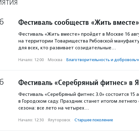
ИЯТИЯ
6
Фестиваль сообществ «Жить вместе»
Фестиваль «Жить вместе» пройдет в Москве 16 авг
на территории Товарищества Рябовской мануфакту
для всех, кто развивает созидательные…
Начало: 12:00
·
Москва
·
Благотвори­тель­ность и доброволь­ч
6
Фестиваль «Серебряный фитнес» в 
Фестиваль «Серебряный фитнес 3.0» состоится 15 а
в Городском саду. Праздник станет итогом летнего
сезона: все лето на четырех…
Начало: 12:30
·
Ялуторовск
·
Старшее поколение