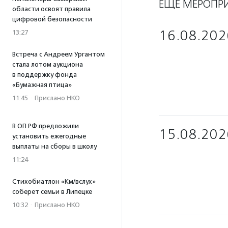
ЕЩЁ МЕРОПР
области освоят правила
цифровой безопасности
16.08.202
13:27
Встреча с Андреем Ургантом
стала лотом аукциона
в поддержку фонда
«Бумажная птица»
11:45
·
Прислано НКО
В ОП РФ предложили
15.08.202
установить ежегодные
выплаты на сборы в школу
11:24
Стихобиатлон «Км/вслух»
соберет семьи в Липецке
10:32
·
Прислано НКО