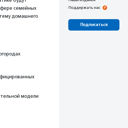
атике будут
 сфере семейных
Поддержать нас
 тему домашнего
Подписаться
огородах
лифицированных
ительной модели