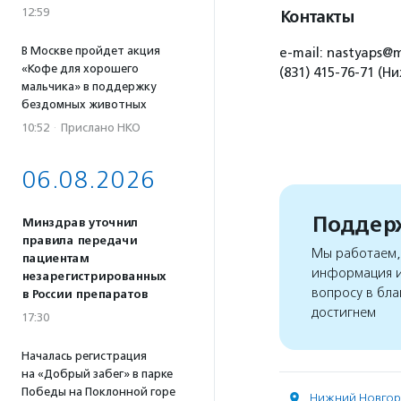
12:59
Контакты
В Москве пройдет акция
e-mail: nastyaps@m
«Кофе для хорошего
(831) 415-76-71 (
мальчика» в поддержку
бездомных животных
10:52
·
Прислано НКО
06.08.2026
Поддерж
Минздрав уточнил
правила передачи
Мы работаем, 
пациентам
информация и
незарегистрированных
вопросу в бла
в России препаратов
достигнем
17:30
Началась регистрация
на «Добрый забег» в парке
Победы на Поклонной горе
Нижний Новго