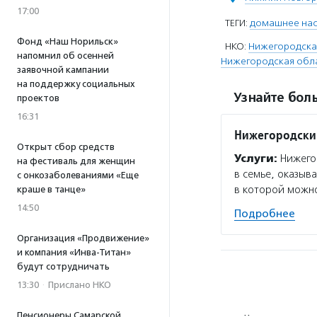
17:00
ТЕГИ:
домашнее на
Фонд «Наш Норильск»
НКО:
Нижегородская
напомнил об осенней
Нижегородская обла
заявочной кампании
на поддержку социальных
Узнайте боль
проектов
16:31
Нижегородски
Открыт сбор средств
Услуги:
Нижегор
на фестиваль для женщин
в семье, оказыв
с онкозаболеваниями «Еще
в которой можно
краше в танце»
14:50
Подробнее
Организация «Продвижение»
и компания «Инва-Титан»
будут сотрудничать
13:30
·
Прислано НКО
Пенсионеры Самарской