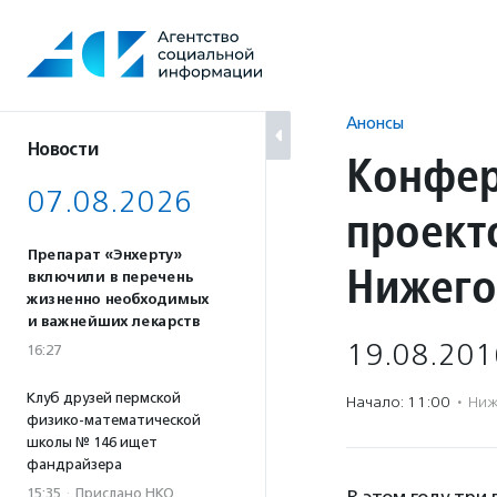
Перейти
к
содержанию
Анонсы
Новости
Конфер
07.08.2026
проект
Препарат «Энхерту»
Нижего
включили в перечень
жизненно необходимых
и важнейших лекарств
19.08.201
16:27
Клуб друзей пермской
Начало: 11:00
·
Ниж
физико-математической
школы № 146 ищет
фандрайзера
15:35
·
Прислано НКО