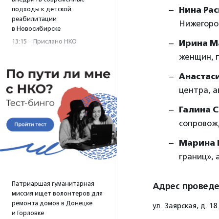
Нина Ра
подходы к детской
реабилитации
Нижегоро
в Новосибирске
13:15
·
Прислано НКО
Ирина М
женщин, 
Анастас
центра, 
Галина 
сопровож
Марина
границ», 
Патриаршая гуманитарная
Адрес провед
миссия ищет волонтеров для
ремонта домов в Донецке
ул. Заярская, д. 18
и Горловке