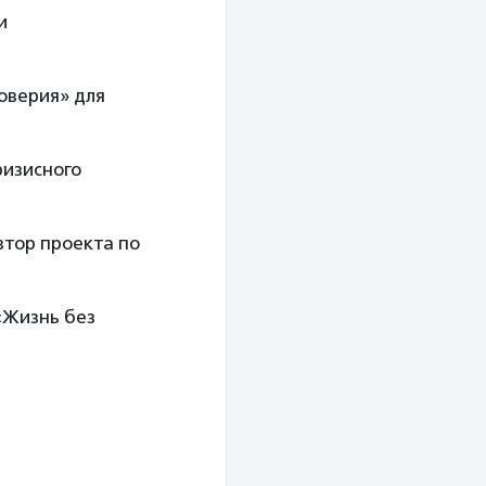
и
оверия» для
ризисного
втор проекта по
«Жизнь без