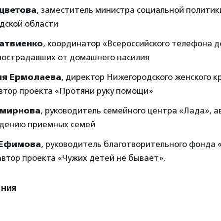
сцветова
, заместитель министра социальной политик
дской области
атвиенко
, координатор «Всероссийского телефона д
пострадавших от домашнего насилия
ия Ермолаева
, директор Нижегородского женского к
автор проекта «Протяни руку помощи»
Смирнова
, руководитель семейного центра «Лада», а
дению приемных семей
 Ефимова
, руководитель благотворительного фонда 
автор проекта «Чужих детей не бывает».
ения