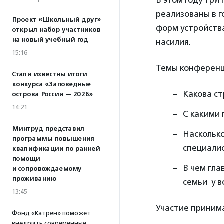
В этом году три
реализованы в 
Проект «Школьный друг»
форм устройств
открыл набор участников
на новый учебный год
насилия.
15:16
Темы конференц
Стали известны итоги
конкурса «Заповедные
Какова с
острова России — 2026»
14:21
С какими
Минтруд представил
Наскольк
программы повышения
специали
квалификации по ранней
помощи
В чем гл
и сопровождаемому
проживанию
семьи у в
13:45
Участие приним
Фонд «Катрен» поможет
внедрить современные