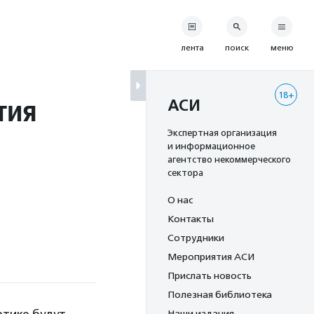
лента
поиск
меню
18+
тия
АСИ
Экспертная организация
и информационное
агентство некоммерческого
сектора
О нас
Контакты
Сотрудники
Мероприятия АСИ
Прислать новость
Полезная библиотека
Наши издания