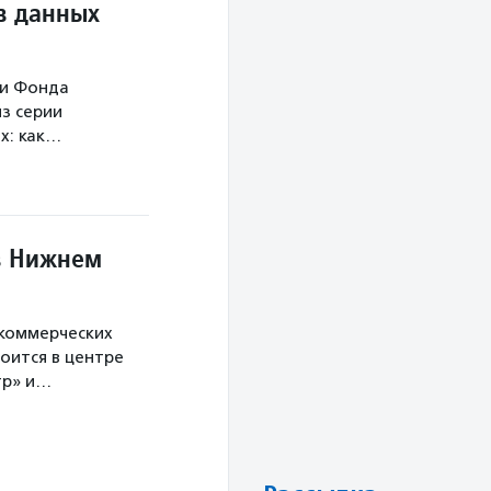
в данных
ми Фонда
з серии
х: как…
в Нижнем
екоммерческих
оится в центре
тр» и…