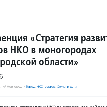
енция «Стратегия разви
ов НКО в моногородах
родской области»
6
ний Новгород
·
Город
,
НКО-сектор
,
Семья и дети