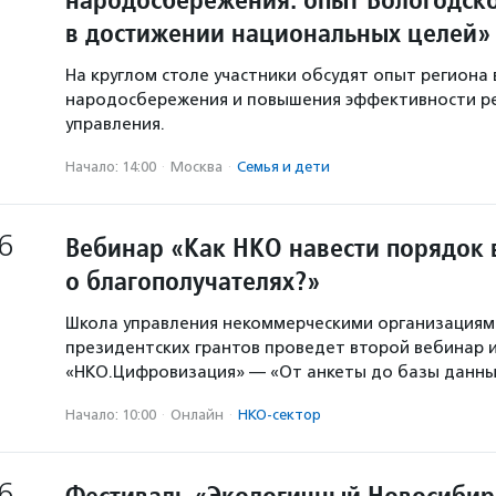
в достижении национальных целей»
На круглом столе участники обсудят опыт региона 
народосбережения и повышения эффективности р
управления.
Начало: 14:00
·
Москва
·
Семья и дети
6
Вебинар «Как НКО навести порядок 
о благополучателях?»
Школа управления некоммерческими организация
президентских грантов проведет второй вебинар и
«НКО.Цифровизация» — «От анкеты до базы данны
Начало: 10:00
·
Онлайн
·
НКО-сектор
6
Фестиваль «Экологичный Новосибир