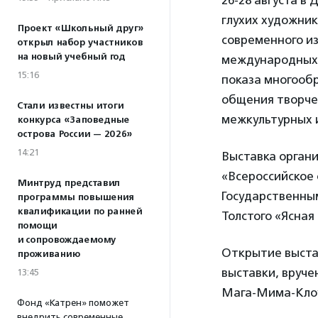
26-28 августа 
глухих художник
Проект «Школьный друг»
современного из
открыл набор участников
на новый учебный год
международных 
15:16
показа многооб
общения творче
Стали известны итоги
межкультурных 
конкурса «Заповедные
острова России — 2026»
14:21
Выставка орган
«Всероссийское 
Минтруд представил
Государственны
программы повышения
квалификации по ранней
Толстого «Ясная
помощи
и сопровождаемому
Открытие выстав
проживанию
выставки, вруче
13:45
Мага-Мима-Клоун
Фонд «Катрен» поможет
внедрить современные