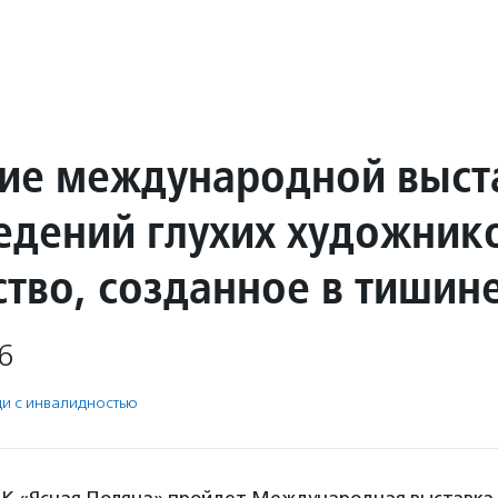
ие международной выст
едений глухих художник
ство, созданное в тишин
6
и с инвалидностью