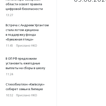
области освоят правила
цифровой безопасности
13:27
Встреча с Андреем Ургантом
стала лотом аукциона
в поддержку фонда
«Бумажная птица»
11:45
·
Прислано НКО
В ОП РФ предложили
установить ежегодные
выплаты на сборы в школу
11:24
Стихобиатлон «Км/вслух»
соберет семьи в Липецке
10:32
·
Прислано НКО