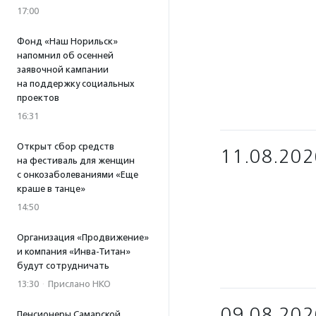
17:00
Фонд «Наш Норильск»
напомнил об осенней
заявочной кампании
на поддержку социальных
проектов
16:31
Открыт сбор средств
11.08.202
на фестиваль для женщин
с онкозаболеваниями «Еще
краше в танце»
14:50
Организация «Продвижение»
и компания «Инва-Титан»
будут сотрудничать
13:30
·
Прислано НКО
09.08.202
Пенсионеры Самарской