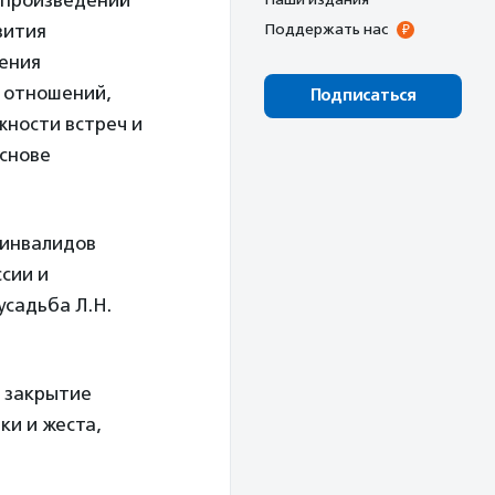
 произведений
вития
Поддержать нас
рения
 отношений,
Подписаться
жности встреч и
основе
 инвалидов
сии и
садьба Л.Н.
е закрытие
ки и жеста,