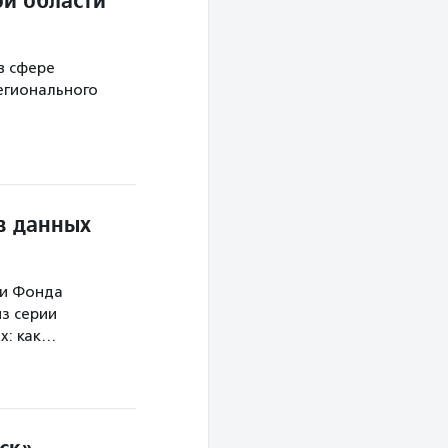
в сфере
егионального
в данных
ми Фонда
з серии
х: как…
ск»