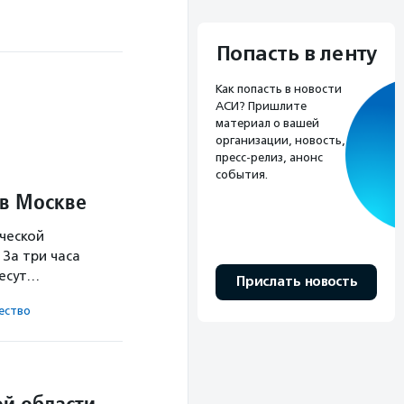
Попасть в ленту
Как попасть в новости
АСИ? Пришлите
материал о вашей
организации, новость,
пресс-релиз, анонс
события.
 в Москве
ческой
За три часа
несут…
Прислать новость
ест­во
й области