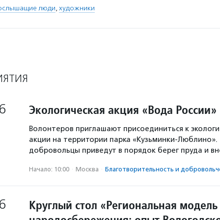
бослышащие люди
,
художники
ИЯТИЯ
6
Экологическая акция «Вода России»
Волонтеров приглашают присоединиться к экологи
акции на территории парка «Кузьминки-Люблино». 
добровольцы приведут в порядок берег пруда и в
Начало: 10:00
·
Москва
·
Благотвори­тель­ность и доброволь­ч
6
Круглый стол «Региональная модель
народосбережения: опыт Вологодско