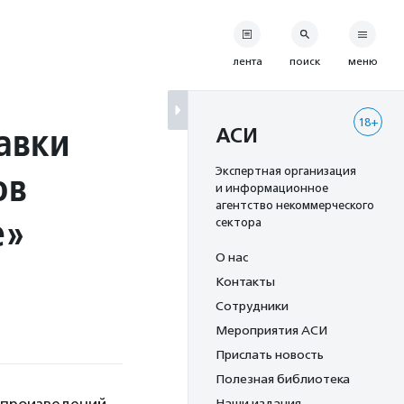
лента
поиск
меню
18+
авки
АСИ
ов
Экспертная организация
и информационное
агентство некоммерческого
е»
сектора
О нас
Контакты
Сотрудники
Мероприятия АСИ
Прислать новость
Полезная библиотека
Наши издания