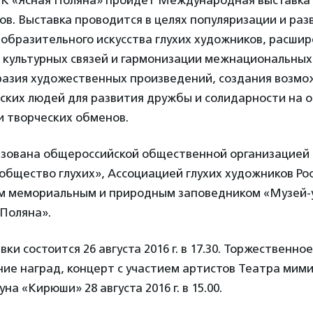
в ДК «Ясная Поляна» пройдет Международная выставка
ов. Выставка проводится в целях популяризации и раз
образительного искусства глухих художников, расши
культурных связей и гармонизации межнациональных
разия художественных произведений, создания возмо
ских людей для развития дружбы и солидарности на 
и творческих обменов.
изована общероссийской общественной организацией
общество глухих», Ассоциацией глухих художников Рос
м мемориальным и природным заповедником «Музей-у
 Поляна».
ки состоится 26 августа 2016 г. в 17.30. Торжественно
ние наград, концерт с участием артистов Театра мими
а «Кирюши» 28 августа 2016 г. в 15.00.