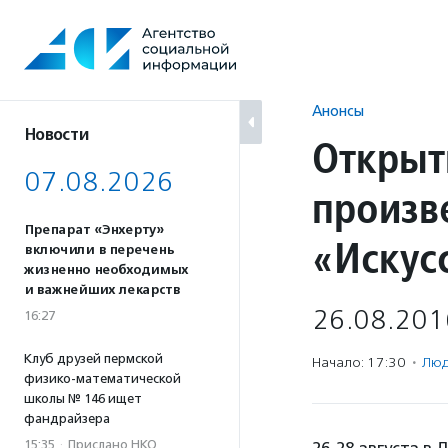
Перейти
к
содержанию
Анонсы
Новости
Открыт
07.08.2026
произв
Препарат «Энхерту»
«Искус
включили в перечень
жизненно необходимых
и важнейших лекарств
26.08.201
16:27
Клуб друзей пермской
Начало: 17:30
·
Люд
физико-математической
школы № 146 ищет
фандрайзера
15:35
·
Прислано НКО