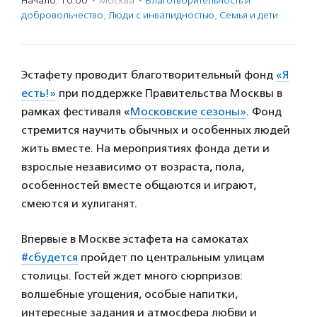
Начало: 10:00
·
Москва
·
Благотвори­тель­ность и
доброволь­чест­во
,
Люди с инвалидностью
,
Семья и дети
Эстафету проводит благотворительный фонд
«Я
есть!»
при поддержке Правительства Москвы в
рамках фестиваля «
Московские сезоны»
. Фонд
стремится научить обычных и особенных людей
жить вместе. На мероприятиях фонда дети и
взрослые независимо от возраста, пола,
особенностей вместе общаются и играют,
смеются и хулиганят.
Впервые в Москве эстафета на самокатах
#сбудется
пройдет по центральным улицам
столицы. Гостей ждет много сюрпризов:
волшебные угощения, особые напитки,
интересные задания и атмосфера любви и