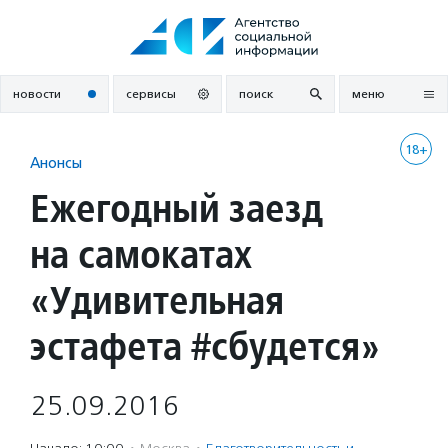
Перейти
к
содержанию
новости
сервисы
поиск
меню
18+
Анонсы
Ежегодный заезд
на самокатах
«Удивительная
эстафета #сбудется»
25.09.2016