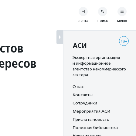
лента
поиск
меню
18+
стов
АСИ
ересов
Экспертная организация
и информационное
агентство некоммерческого
сектора
О нас
Контакты
Сотрудники
Мероприятия АСИ
Прислать новость
Полезная библиотека
Наши издания