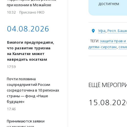
достигнем
при колонии в Можайске
10:32
·
Прислано НКО
04.08.2026
Уфа
,
Респ. Баш
ТЕГИ:
защита прав и
Биологи предупредили,
детям-сиротам
,
сем
что развитие туризма
на Камчатке может
навредить косаткам
17:59
Почти половина
ЕЩЁ МЕРОПР
соцпредприятий России
сосредоточена в 10 регионах
страны — фонд «Наше
15.08.202
будущее»
17:46
Принимаются заявки
на конкурс эссе