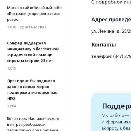
С подробной ин
Московский юбилейный забег
«Без границ» прошел в стиле
Адрес провед
ретро
13:30
·
Прислано НКО
ул. Ленина, д. 25/2
Совфед поддержал
Контакты
инициативу о бесплатной
юридической помощи
телефон: (347) 279
сиротам старше 23 лет
13:19
Президент РФ подписал
закон о новых мерах
поддержки молодежных
НКО
Поддерж
13:04
Мы работаем, 
Волонтеры Наставнического
информация и
центра преобразили
вопросу в бла
территорию дома ребенка