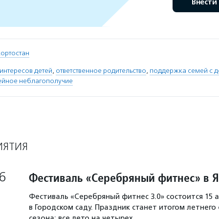
Внести
кортостан
 интересов детей
,
ответственное родительство
,
поддержка семей с д
ейное неблагополучие
ИЯТИЯ
6
Фестиваль «Серебряный фитнес» в 
Фестиваль «Серебряный фитнес 3.0» состоится 15 а
в Городском саду. Праздник станет итогом летнего
сезона: все лето на четырех…