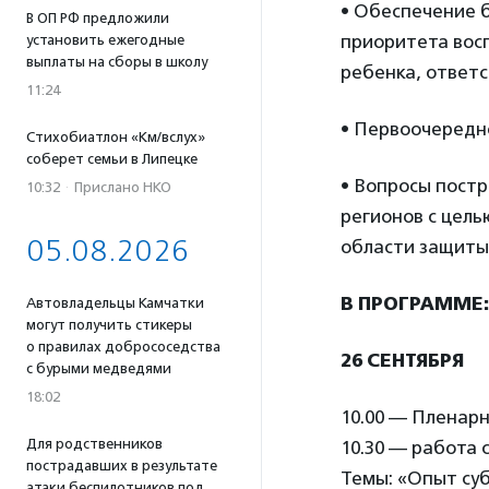
• Обеспечение 
В ОП РФ предложили
приоритета вос
установить ежегодные
выплаты на сборы в школу
ребенка, ответс
11:24
• Первоочередн
Стихобиатлон «Км/вслух»
соберет семьи в Липецке
• Вопросы пост
10:32
·
Прислано НКО
регионов с цел
05.08.2026
области защиты
В ПРОГРАММЕ:
Автовладельцы Камчатки
могут получить стикеры
о правилах добрососедства
26 СЕНТЯБРЯ
с бурыми медведями
18:02
10.00 — Пленар
Для родственников
10.30 — работа 
пострадавших в результате
Темы: «Опыт су
атаки беспилотников под