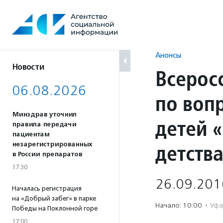
Перейти
к
содержанию
Анонсы
Новости
Всерос
06.08.2026
по воп
Минздрав уточнил
детей 
правила передачи
пациентам
детств
незарегистрированных
в России препаратов
17:30
26.09.201
Началась регистрация
на «Добрый забег» в парке
Начало: 10:00
·
Уфа
Победы на Поклонной горе
17:00