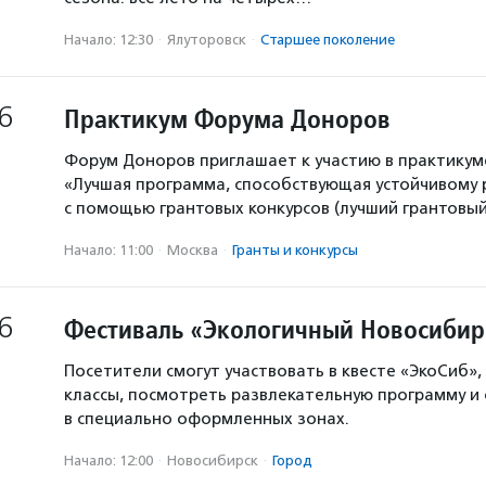
Начало: 12:30
·
Ялуторовск
·
Старшее поколение
6
Практикум Форума Доноров
Форум Доноров приглашает к участию в практикум
«Лучшая программа, способствующая устойчивому
с помощью грантовых конкурсов (лучший грантовый 
Начало: 11:00
·
Москва
·
Гранты и конкурсы
6
Фестиваль «Экологичный Новосибир
Посетители смогут участвовать в квесте «ЭкоСиб»,
классы, посмотреть развлекательную программу и
в специально оформленных зонах.
Начало: 12:00
·
Новосибирск
·
Город