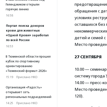
предотвращению
Геленджиком открыли
горячую линию
обращения с дет
16:58
условиях рестру
оставшихся без 
Портал поиска доноров
крови для животных
некоммерческих
«Одной Крови» заработал
детей и семей с
по всей России
Место проведени
16:53
27 СЕНТЯБРЯ
В Тюменской области прошел
кубок по спортивному
ориентированию
10.00 — семина
«Тюменский формат-2026»
систему города 
15:19
·
Прислано НКО
14.00 — пресс-
Организация «Радость»
Место проведени
открывает сеть
120).
региональных подразделений
14:25
·
Прислано НКО