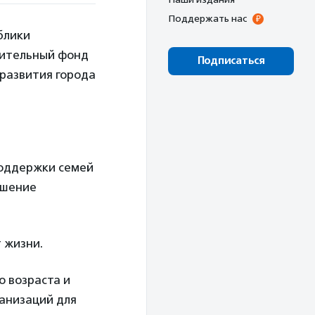
Поддержать нас
блики
рительный фонд
Подписаться
развития города
поддержки семей
чшение
 жизни.
 возраста и
анизаций для