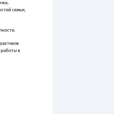
нка,
остей семьи,
пности.
практиков
 работы в