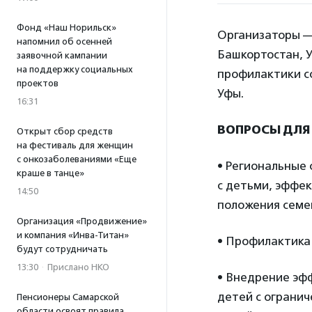
Фонд «Наш Норильск»
Организаторы —
напомнил об осенней
Башкортостан, 
заявочной кампании
на поддержку социальных
профилактики с
проектов
Уфы.
16:31
ВОПРОСЫ ДЛЯ
Открыт сбор средств
на фестиваль для женщин
с онкозаболеваниями «Еще
• Региональные
краше в танце»
с детьми, эффе
14:50
положения семей
Организация «Продвижение»
и компания «Инва-Титан»
• Профилактика
будут сотрудничать
13:30
·
Прислано НКО
• Внедрение эф
детей с ограни
Пенсионеры Самарской
области освоят правила