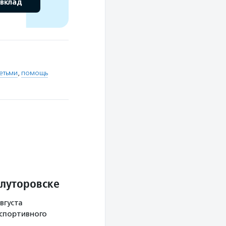
 вклад
етьми
,
помощь
Ялуторовске
вгуста
 спортивного