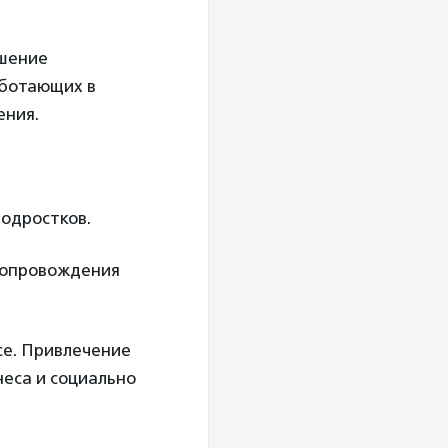
ышение
аботающих в
ения.
подростков.
сопровождения
се. Привлечение
неса и социально