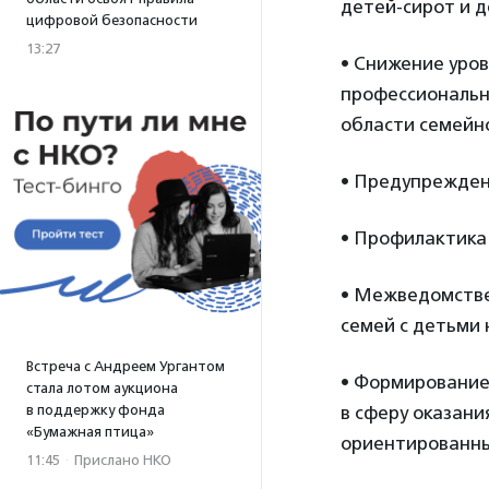
детей-сирот и д
цифровой безопасности
13:27
• Снижение уро
профессионально
области семейно
• Предупреждени
• Профилактика 
• Межведомстве
семей с детьми 
Встреча с Андреем Ургантом
• Формирование 
стала лотом аукциона
в поддержку фонда
в сферу оказани
«Бумажная птица»
ориентированны
11:45
·
Прислано НКО