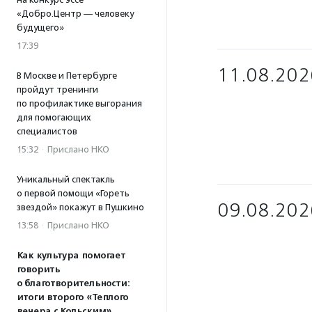
«Добро.Центр — человеку
будущего»
17:39
11.08.202
В Москве и Петербурге
пройдут тренинги
по профилактике выгорания
для помогающих
специалистов
15:32
·
Прислано НКО
Уникальный спектакль
о первой помощи «Гореть
09.08.202
звездой» покажут в Пушкино
13:58
·
Прислано НКО
Как культура помогает
говорить
о благотворительности:
итоги второго «Теплого
вечера с Кольским»