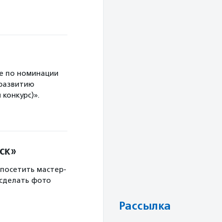
е по номинации
 развитию
конкурс)».
ск»
 посетить мастер-
 сделать фото
Рассылка