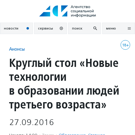
Перейти
к
содержанию
новости
сервисы
поиск
меню
18+
Анонсы
Круглый стол «Новые
технологии
в образовании людей
третьего возраста»
27.09.2016