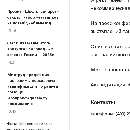
Учредителем и 
некоммерческая
Проект «Школьный друг»
открыл набор участников
На пресс-конфе
на новый учебный год
15:16
выступлений та
Стали известны итоги
Один из спикер
конкурса «Заповедные
австралийского 
острова России — 2026»
14:21
Место проведен
Минтруд представил
программы повышения
Аккредитация о
квалификации по ранней
помощи
и сопровождаемому
Контакты
проживанию
13:45
телефоны: (499) 27
Фонд «Катрен» поможет
внедрить современные