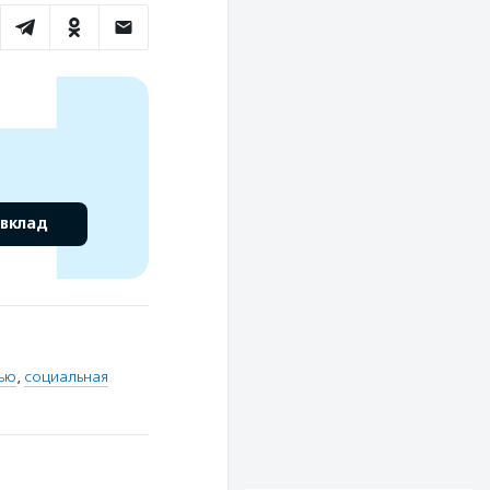
 вклад
тью
,
социальная