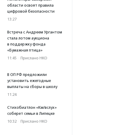
области освоят правила
цифровой безопасности
13:27
Встреча с Андреем Ургантом
стала лотом аукциона
в поддержку фонда
«Бумажная птица»
11:45
·
Прислано НКО
В ОП РФ предложили
установить ежегодные
выплаты на сборы в школу
11:24
Стихобиатлон «Км/вслух»
соберет семьи в Липецке
10:32
·
Прислано НКО