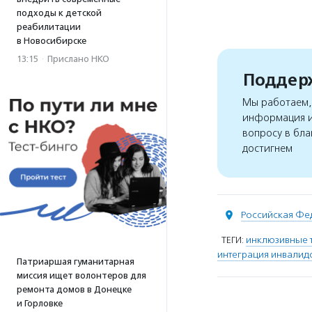
подходы к детской
реабилитации
в Новосибирске
13:15
·
Прислано НКО
Поддерж
Мы работаем, 
информация и
вопросу в бла
достигнем
Российская Фе
ТЕГИ:
инклюзивные 
интеграция инвалид
Патриаршая гуманитарная
миссия ищет волонтеров для
ремонта домов в Донецке
и Горловке