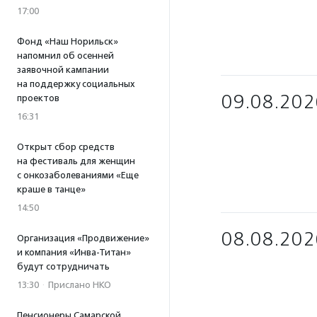
17:00
Фонд «Наш Норильск»
напомнил об осенней
заявочной кампании
на поддержку социальных
09.08.202
проектов
16:31
Открыт сбор средств
на фестиваль для женщин
с онкозаболеваниями «Еще
краше в танце»
14:50
08.08.202
Организация «Продвижение»
и компания «Инва-Титан»
будут сотрудничать
13:30
·
Прислано НКО
Пенсионеры Самарской