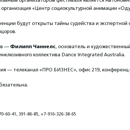
главным организатором фестиваля является Автономн
 организация «Центр социокультурной анимации «Од
ренции будут открыты тайны судейства и экспертной 
нцоров.
ов —
Филипп Чаннелс
, основатель и художественны
инклюзивного коллектива Dance Integrated Australia.
ия — телеканал «ПРО БИЗНЕС», офис 219, конференц-
бязательна.
0-60-41, 391-86-85, +7-916-326-38-65