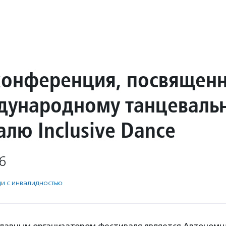
конференция, посвящен
дународному танцеваль
лю Inclusive Dance
6
и с инвалидностью