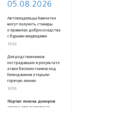
05.08.2026
Автовладельцы Камчатки
могут получить стикеры
о правилах добрососедства
с бурыми медведями
18:02
Для родственников
пострадавших в результате
атаки беспилотников под
Геленджиком открыли
горячую линию
16:58
Портал поиска доноров
крови для животных
«Одной Крови» заработал
по всей России
16:53