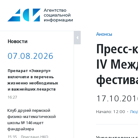
Перейти
к
содержанию
Анонсы
Новости
Пресс-
07.08.2026
IV Меж
Препарат «Энхерту»
фестива
включили в перечень
жизненно необходимых
и важнейших лекарств
17.10.201
16:27
Клуб друзей пермской
Начало: 12:00
·
Люд
физико-математической
школы № 146 ищет
фандрайзера
15:35
·
Прислано НКО