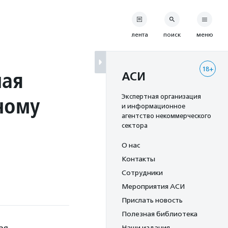
лента
поиск
меню
18+
ная
АСИ
ному
Экспертная организация
и информационное
агентство некоммерческого
сектора
О нас
Контакты
Сотрудники
Мероприятия АСИ
Прислать новость
Полезная библиотека
Наши издания