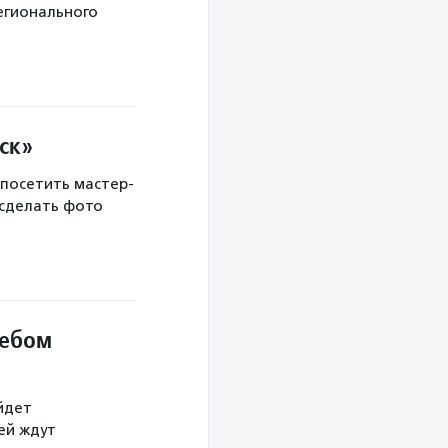
егионального
ск»
 посетить мастер-
 сделать фото
небом
йдет
тей ждут