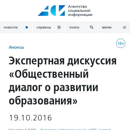
Перейти
к
содержанию
новости
сервисы
поиск
меню
18+
Анонсы
Экспертная дискуссия
«Общественный
диалог о развитии
образования»
19.10.2016