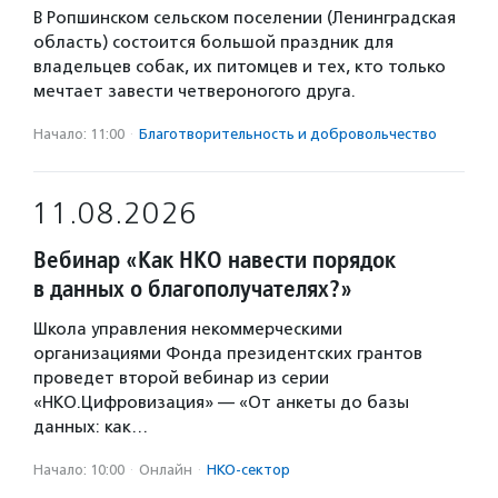
В Ропшинском сельском поселении (Ленинградская
область) состоится большой праздник для
владельцев собак, их питомцев и тех, кто только
мечтает завести четвероногого друга.
Начало: 11:00
·
Благотвори­тель­ность и доброволь­чест­во
11.08.2026
Вебинар «Как НКО навести порядок
в данных о благополучателях?»
Школа управления некоммерческими
организациями Фонда президентских грантов
проведет второй вебинар из серии
«НКО.Цифровизация» — «От анкеты до базы
данных: как…
Начало: 10:00
·
Онлайн
·
НКО-сектор