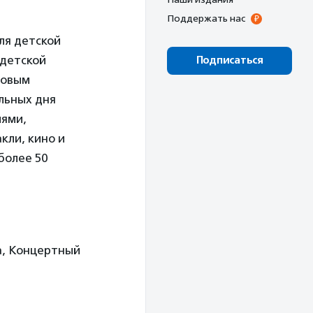
Поддержать нас
ля детской
 детской
Подписаться
совым
альных дня
лями,
кли, кино и
более 50
а, Концертный