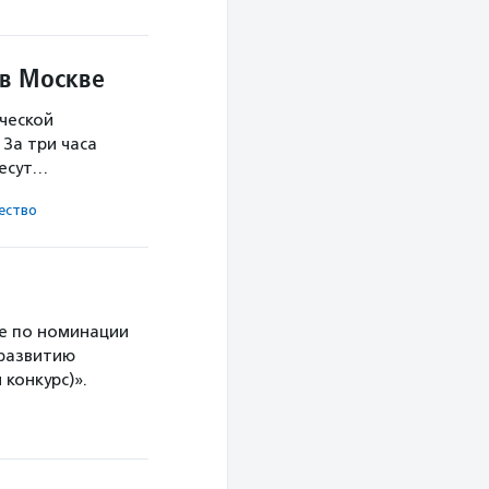
 в Москве
ческой
За три часа
несут…
ест­во
е по номинации
 развитию
конкурс)».