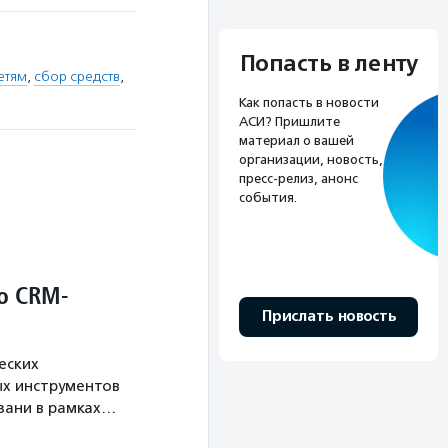
Попасть в ленту
етям
,
сбор средств
,
Как попасть в новости
АСИ? Пришлите
материал о вашей
организации, новость,
пресс-релиз, анонс
события.
о CRM-
Прислать новость
еских
х инструментов
язани в рамках…