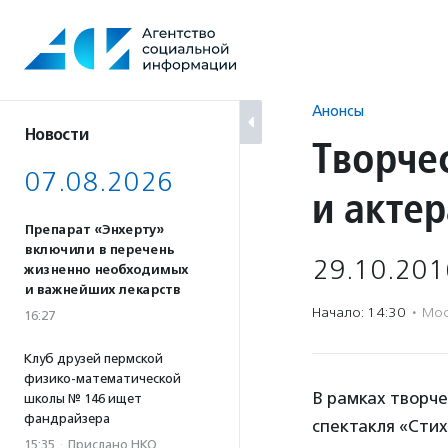
Перейти
к
содержанию
Анонсы
Новости
Творче
07.08.2026
и акте
Препарат «Энхерту»
включили в перечень
29.10.201
жизненно необходимых
и важнейших лекарств
Начало: 14:30
·
Мос
16:27
Клуб друзей пермской
физико-математической
В рамках творче
школы № 146 ищет
фандрайзера
спектакля «Cти
15:35
·
Прислано НКО