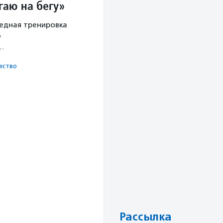
гаю на бегу»
редная тренировка
о
х…
ест­во
Рассылка