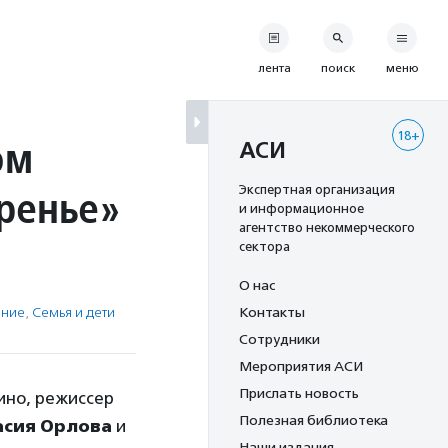
лента
поиск
меню
18+
ом
АСИ
аренье»
Экспертная организация
и информационное
агентство некоммерческого
сектора
О нас
ение
,
Семья и дети
Контакты
Сотрудники
Мероприятия АСИ
Прислать новость
ино, режиссер
Полезная библиотека
асия Орлова
и
Наши издания