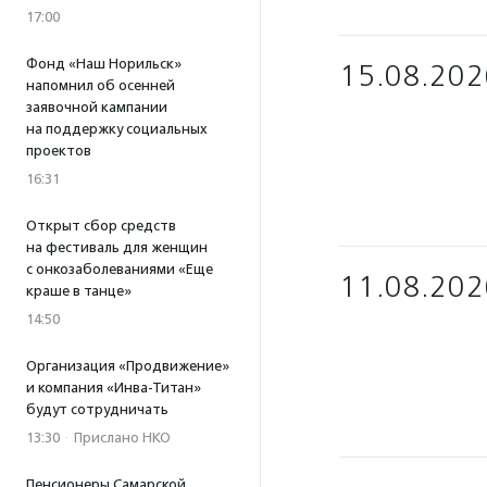
17:00
Фонд «Наш Норильск»
15.08.202
напомнил об осенней
заявочной кампании
на поддержку социальных
проектов
16:31
Открыт сбор средств
на фестиваль для женщин
с онкозаболеваниями «Еще
11.08.202
краше в танце»
14:50
Организация «Продвижение»
и компания «Инва-Титан»
будут сотрудничать
13:30
·
Прислано НКО
Пенсионеры Самарской