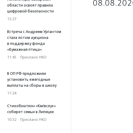
08.08.202
области освоят правила
цифровой безопасности
13:27
Встреча с Андреем Ургантом
стала лотом аукциона
в поддержку фонда
«Бумажная птица»
11:45
·
Прислано НКО
В ОП РФ предложили
установить ежегодные
выплаты на сборы в школу
11:24
Стихобиатлон «Км/вслух»
соберет семьи в Липецке
10:32
·
Прислано НКО