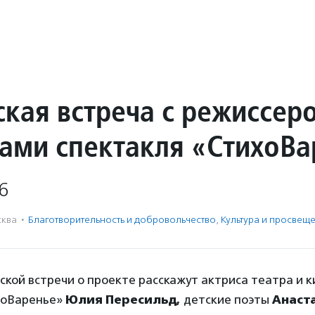
ская встреча с режиссер
рами спектакля «СтихоВ
6
ква
·
Благотвори­тель­ность и доброволь­чест­во
,
Культура и просвещ
ской встречи о проекте расскажут актриса театра и к
хоВаренье»
Юлия Пересильд,
детские поэты
Анаст