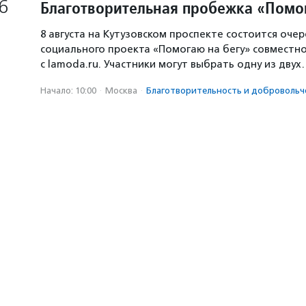
6
Благотворительная пробежка «Помо
8 августа на Кутузовском проспекте состоится оче
социального проекта «Помогаю на бегу» совместн
с lamoda.ru. Участники могут выбрать одну из дву
Начало: 10:00
·
Москва
·
Благотвори­тель­ность и доброволь­ч