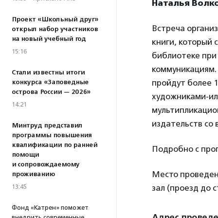
Наталья Волк
Проект «Школьный друг»
Встреча организ
открыл набор участников
на новый учебный год
книги, который 
15:16
библиотеке при
коммуникациям. 
Стали известны итоги
пройдут более 1
конкурса «Заповедные
острова России — 2026»
художниками-ил
14:21
мультипликацион
издательств со в
Минтруд представил
программы повышения
квалификации по ранней
Подробно с про
помощи
и сопровождаемому
Место проведен
проживанию
13:45
зал (проезд до с
Фонд «Катрен» поможет
Адрес провед
внедрить современные