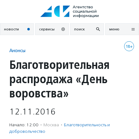
Перейти
к
содержанию
новости
сервисы
поиск
меню
18+
Анонсы
Благотворительная
распродажа «День
воровства»
12.11.2016
Начало: 12:00
·
Москва
·
Благотвори­тель­ность и
доброволь­чест­во