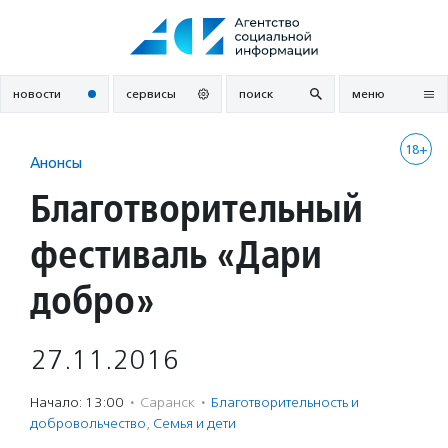
Перейти
к
содержанию
новости
сервисы
поиск
меню
18+
Анонсы
Благотворительный
фестиваль «Дари
добро»
27.11.2016
Начало: 13:00
·
Саранск
·
Благотвори­тель­ность и
доброволь­чест­во
,
Семья и дети