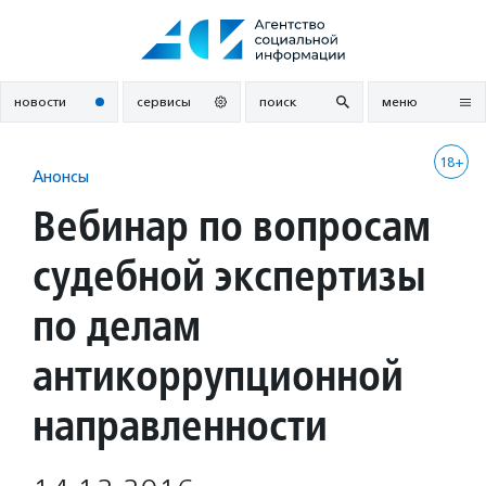
Перейти
к
содержанию
новости
сервисы
поиск
меню
18+
Анонсы
Вебинар по вопросам
судебной экспертизы
по делам
антикоррупционной
направленности