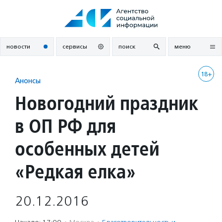
Перейти
к
содержанию
новости
сервисы
поиск
меню
18+
Анонсы
Новогодний праздник
в ОП РФ для
особенных детей
«Редкая елка»
20.12.2016