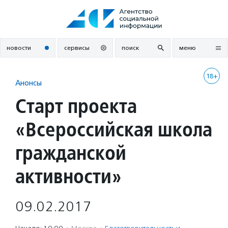
Перейти
к
содержанию
новости
сервисы
поиск
меню
18+
Анонсы
Старт проекта
«Всероссийская школа
гражданской
активности»
09.02.2017