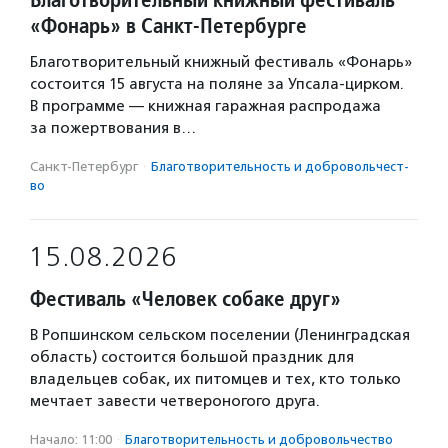
«Фонарь» в Санкт-Петербурге
Благотворительный книжный фестиваль «Фонарь»
состоится 15 августа на поляне за Упсала-цирком.
В программе — книжная гаражная распродажа
за пожертвования в…
Санкт-Петербург
·
Благотвори­тель­ность и доброволь­чест­
во
15.08.2026
Фестиваль «Человек собаке друг»
В Ропшинском сельском поселении (Ленинградская
область) состоится большой праздник для
владельцев собак, их питомцев и тех, кто только
мечтает завести четвероногого друга.
Начало: 11:00
·
Благотвори­тель­ность и доброволь­чест­во