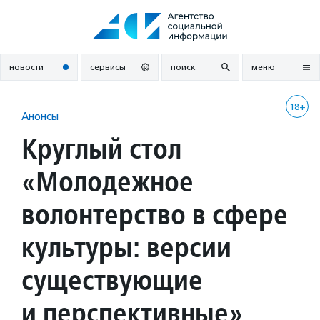
Перейти
к
содержанию
новости
сервисы
поиск
меню
18+
Анонсы
Круглый стол
«Молодежное
волонтерство в сфере
культуры: версии
существующие
и перспективные»