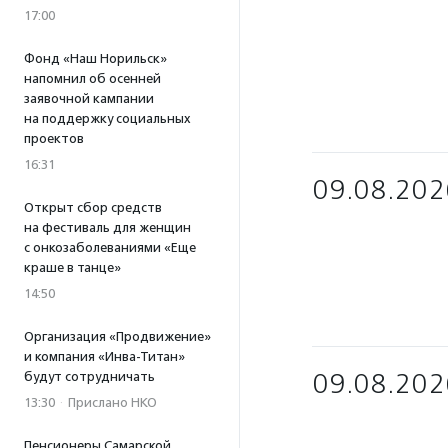
17:00
Фонд «Наш Норильск»
напомнил об осенней
заявочной кампании
на поддержку социальных
проектов
16:31
09.08.202
Открыт сбор средств
на фестиваль для женщин
с онкозаболеваниями «Еще
краше в танце»
14:50
Организация «Продвижение»
и компания «Инва-Титан»
09.08.202
будут сотрудничать
13:30
·
Прислано НКО
Пенсионеры Самарской