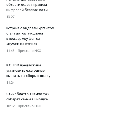
области освоят правила
цифровой безопасности
13:27
Встреча с Андреем Ургантом
стала лотом аукциона
в поддержку фонда
«Бумажная птица»
11:45
·
Прислано НКО
В ОП РФ предложили
установить ежегодные
выплаты на сборы в школу
11:24
Стихобиатлон «Км/вслух»
соберет семьи в Липецке
10:32
·
Прислано НКО