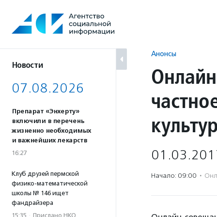
Перейти
к
содержанию
Анонсы
Новости
Онлайн
07.08.2026
частно
Препарат «Энхерту»
культу
включили в перечень
жизненно необходимых
и важнейших лекарств
01.03.201
16:27
Клуб друзей пермской
Начало: 09:00
·
Онл
физико-математической
школы № 146 ищет
фандрайзера
15:35
·
Прислано НКО