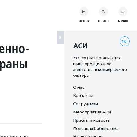
лента
поиск
меню
18+
енно-
АСИ
храны
Экспертная организация
и информационное
агентство некоммерческого
сектора
О нас
Контакты
Сотрудники
Мероприятия АСИ
Прислать новость
Полезная библиотека
Наши издания