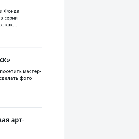
ми Фонда
з серии
х: как…
ск»
 посетить мастер-
 сделать фото
ая арт-