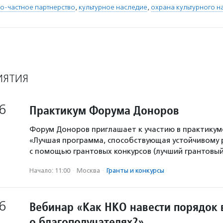
о-частное партнерство
,
культурное наследие
,
охрана культурного н
ИЯТИЯ
6
Практикум Форума Доноров
Форум Доноров приглашает к участию в практикум
«Лучшая программа, способствующая устойчивому
с помощью грантовых конкурсов (лучший грантовый 
Начало: 11:00
·
Москва
·
Гранты и конкурсы
6
Вебинар «Как НКО навести порядок 
о благополучателях?»