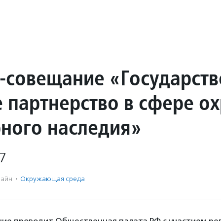
-совещание «Государств
е партнерство в сфере о
рного наследия»
7
айн
·
Окружающая среда