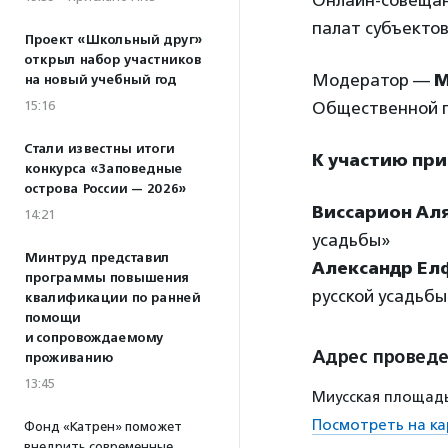
Онлайн-совещан
палат субъектов
Проект «Школьный друг»
открыл набор участников
Модератор —
М
на новый учебный год
15:16
Общественной п
Стали известны итоги
К участию пр
конкурса «Заповедные
острова России — 2026»
Виссарион Ал
14:21
усадьбы»
Минтруд представил
Александр Е
программы повышения
русской усадьбы
квалификации по ранней
помощи
и сопровождаемому
Адрес провед
проживанию
13:45
Миусская площадь
Посмотреть на ка
Фонд «Катрен» поможет
внедрить современные