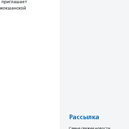
й приглашает
 мокшанской
Рассылка
Cамые свежие новости,