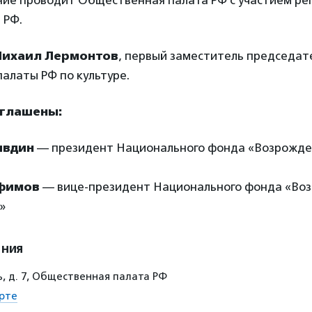
ие проводит Общественная палата РФ с участием ре
 РФ.
ихаил Лермонтов
, первый заместитель председат
алаты РФ по культуре.
иглашены:
явдин
— президент Национального фонда «Возрожде
лфимов
— вице-президент Национального фонда «Во
»
ения
, д. 7, Общественная палата РФ
рте