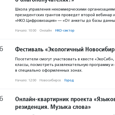
Школа управления некоммерческими организация
президентских грантов проведет второй вебинар и
«НКО.Цифровизация» — «От анкеты до базы данны
Начало: 10:00
·
Онлайн
·
НКО-сектор
6
Фестиваль «Экологичный Новосибир
Посетители смогут участвовать в квесте «ЭкоСиб»,
классы, посмотреть развлекательную программу и
в специально оформленных зонах.
Начало: 12:00
·
Новосибирск
·
Город
6
Онлайн-квартирник проекта «Языков
резиденция. Музыка слова»