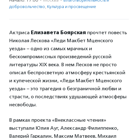
Начало: 17:00
·
Москва
·
Благотвори­тель­ность и
доброволь­чест­во
,
Культура и просвещение
Актриса
Елизавета Боярская
прочтет повесть
Николая Лескова «Леди Макбет Мценского
уезда» – одно из самых мрачных и
бескомпромиссных произведений русской
литературы XIX века. В нем Лесков не просто
описал беспросветную атмосферу крестьянской
и купеческой жизни, «Леди Макбет Мценского
уезда» – это трагедия о безграничной любви и
страсти, о последствиях удушающей атмосферы
несвободы.
В рамках проекта «Внеклассные чтения»
выступали Юлия Ауг, Александр Филиппенко,
Валерий Гаркалин, Максим Матвеев, Михаил