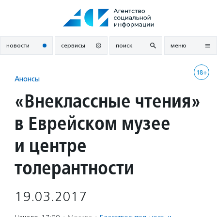
Перейти
к
содержанию
новости
сервисы
поиск
меню
18+
Анонсы
«Внеклассные чтения»
в Еврейском музее
и центре
толерантности
19.03.2017