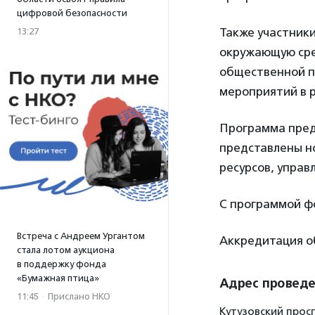
цифровой безопасности
Также участники
13:27
окружающую сре
общественной п
мероприятий в р
Программа пред
представлены н
ресурсов, управ
С программой ф
Встреча с Андреем Ургантом
Аккредитация о
стала лотом аукциона
в поддержку фонда
«Бумажная птица»
Адрес провед
11:45
·
Прислано НКО
Кутузовский проспе