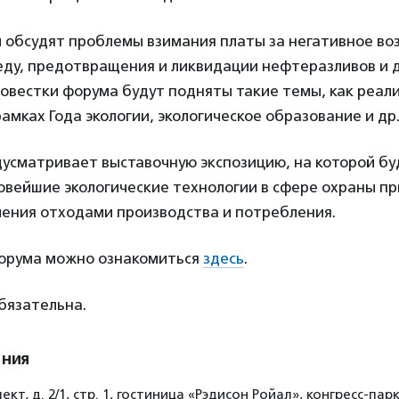
 обсудят проблемы взимания платы за негативное во
ду, предотвращения и ликвидации нефтеразливов и д
овестки форума будут подняты такие темы, как реал
амках Года экологии, экологическое образование и др
усматривает выставочную экспозицию, на которой бу
овейшие экологические технологии в сфере охраны п
ления отходами производства и потребления.
орума можно ознакомиться
здесь
.
бязательна.
ения
кт, д. 2/1, стр. 1, гостиница «Рэдисон Ройал», конгресс-пар