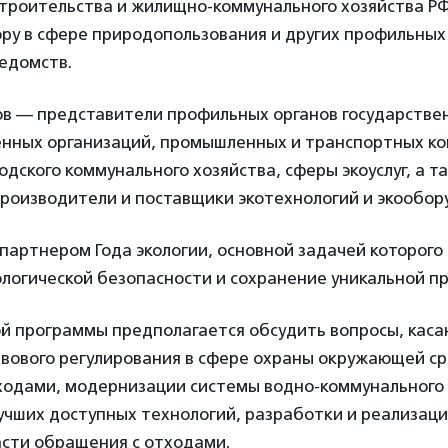
троительства и жилищно-коммунального хозяйства Р
ору в сфере природопользования и других профильны
едомств.
ов — представители профильных органов государствен
енных организаций, промышленных и транспортных к
одского коммунального хозяйства, сферы экоуслуг, а т
роизводители и поставщики экотехнологий и экообор
партнером Года экологии, основной задачей которого
логической безопасности и сохранение уникальной пр
ой программы предполагается обсудить вопросы, кас
вового регулирования в сфере охраны окружающей ср
ходами, модернизации системы водно-коммунального 
учших доступных технологий, разработки и реализац
асти обращения с отходами.