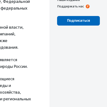
Ф, Федеральной
Поддержать нас
х федеральных
Подписаться
ной власти,
омпаний,
акже
удования.
 является
ироды России.
ающиеся
еды и
хозяйства,
ии региональных