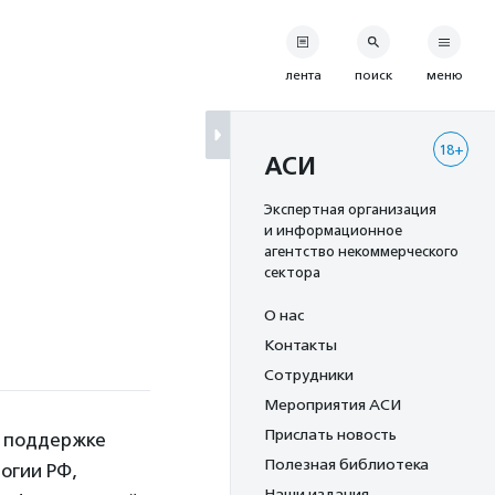
лента
поиск
меню
18+
АСИ
Экспертная организация
и информационное
агентство некоммерческого
сектора
О нас
Контакты
Сотрудники
Мероприятия АСИ
Прислать новость
и поддержке
Полезная библиотека
огии РФ,
Наши издания