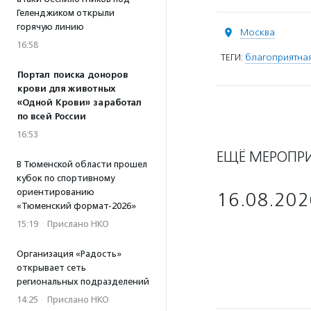
Геленджиком открыли
горячую линию
Москва
16:58
ТЕГИ:
благоприятна
Портал поиска доноров
крови для животных
«Одной Крови» заработал
по всей России
16:53
ЕЩЁ МЕРОПР
В Тюменской области прошел
кубок по спортивному
ориентированию
16.08.202
«Тюменский формат-2026»
15:19
·
Прислано НКО
Организация «Радость»
открывает сеть
региональных подразделений
14:25
·
Прислано НКО