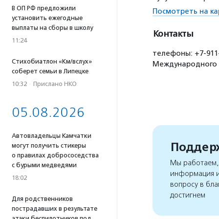
В ОП РФ предложили
Посмотреть на ка
установить ежегодные
выплаты на сборы в школу
Контакты
11:24
телефоны: +7-911-1
Стихобиатлон «Км/вслух»
Международного 
соберет семьи в Липецке
10:32
·
Прислано НКО
05.08.2026
Автовладельцы Камчатки
Поддерж
могут получить стикеры
о правилах добрососедства
Мы работаем, 
с бурыми медведями
информация и
18:02
вопросу в бла
достигнем
Для родственников
пострадавших в результате
атаки беспилотников под