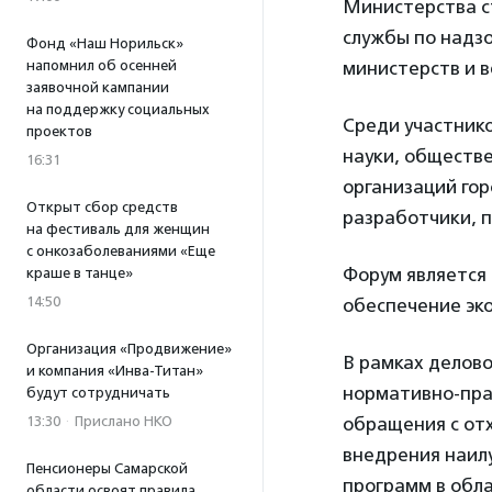
Министерства с
службы по надз
Фонд «Наш Норильск»
напомнил об осенней
министерств и в
заявочной кампании
на поддержку социальных
Среди участник
проектов
науки, обществ
16:31
организаций гор
Открыт сбор средств
разработчики, п
на фестиваль для женщин
с онкозаболеваниями «Еще
Форум является 
краше в танце»
14:50
обеспечение эко
Организация «Продвижение»
В рамках делов
и компания «Инва-Титан»
нормативно-пра
будут сотрудничать
13:30
·
Прислано НКО
обращения с от
внедрения наил
Пенсионеры Самарской
программ в обл
области освоят правила