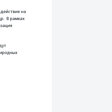
здействие на
р. В рамках
изация
.
дут
риродных
к