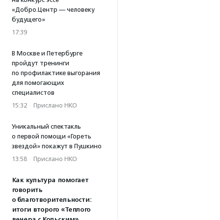
«Добро.Центр — человеку
будущего»
17:39
В Москве и Петербурге
пройдут тренинги
по профилактике выгорания
для помогающих
специалистов
15:32
·
Прислано НКО
Уникальный спектакль
о первой помощи «Гореть
звездой» покажут в Пушкино
13:58
·
Прислано НКО
Как культура помогает
говорить
о благотворительности:
итоги второго «Теплого
вечера с Кольским»