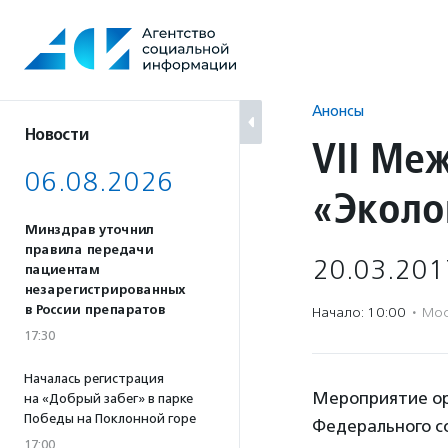
Перейти
к
содержанию
Анонсы
Новости
VII Ме
06.08.2026
«Эколо
Минздрав уточнил
правила передачи
20.03.201
пациентам
незарегистрированных
в России препаратов
Начало: 10:00
·
Мос
17:30
Началась регистрация
Мероприятие ор
на «Добрый забег» в парке
Победы на Поклонной горе
Федерального с
17:00