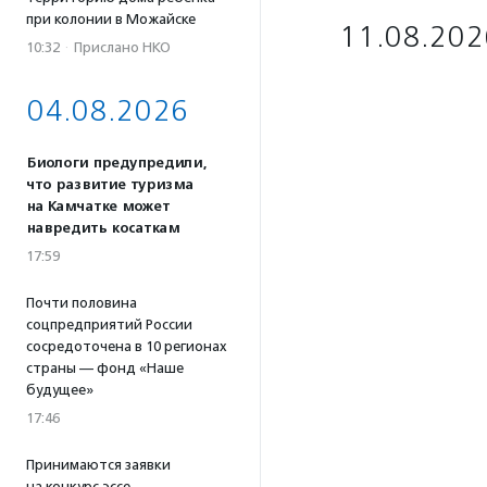
при колонии в Можайске
11.08.202
10:32
·
Прислано НКО
04.08.2026
Биологи предупредили,
что развитие туризма
на Камчатке может
навредить косаткам
17:59
Почти половина
соцпредприятий России
сосредоточена в 10 регионах
страны — фонд «Наше
будущее»
17:46
Принимаются заявки
на конкурс эссе