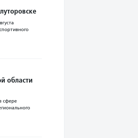
Ялуторовске
вгуста
 спортивного
й области
в сфере
егионального