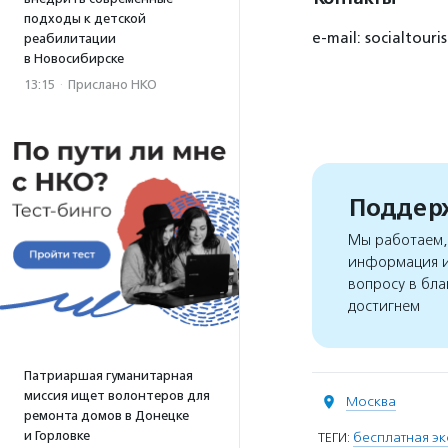
подходы к детской
e-mail: socialtour
реабилитации
в Новосибирске
13:15
·
Прислано НКО
Поддерж
Мы работаем, 
информация и
вопросу в бла
достигнем
Патриаршая гуманитарная
миссия ищет волонтеров для
Москва
ремонта домов в Донецке
и Горловке
ТЕГИ:
бесплатная эк