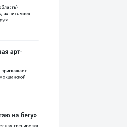
область)
, их питомцев
руга.
ая арт-
й приглашает
 мокшанской
гаю на бегу»
редная тренировка