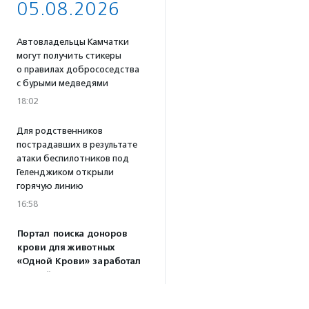
05.08.2026
Автовладельцы Камчатки
могут получить стикеры
о правилах добрососедства
с бурыми медведями
18:02
Для родственников
пострадавших в результате
атаки беспилотников под
Геленджиком открыли
горячую линию
16:58
Портал поиска доноров
крови для животных
«Одной Крови» заработал
по всей России
16:53