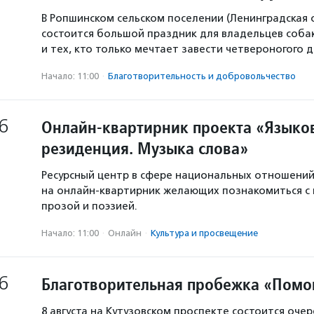
В Ропшинском сельском поселении (Ленинградская 
состоится большой праздник для владельцев собак
и тех, кто только мечтает завести четвероногого д
Начало: 11:00
·
Благотвори­тель­ность и доброволь­чест­во
6
Онлайн-квартирник проекта «Языков
резиденция. Музыка слова»
Ресурсный центр в сфере национальных отношени
на онлайн-квартирник желающих познакомиться с
прозой и поэзией.
Начало: 11:00
·
Онлайн
·
Культура и просвещение
6
Благотворительная пробежка «Помо
8 августа на Кутузовском проспекте состоится оче