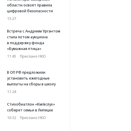
области освоят правила
цифровой безопасности
13:27
Встреча с Андреем Ургантом
стала лотом аукциона
в поддержку фонда
«Бумажная птица»
11:45
·
Прислано НКО
В ОП РФ предложили
установить ежегодные
выплаты на сборы в школу
11:24
Стихобиатлон «Км/вслух»
соберет семьи в Липецке
10:32
·
Прислано НКО