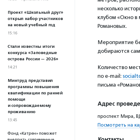
несколько истор
Проект «Школьный друг»
клубом «Окно в
открыл набор участников
на новый учебный год
Романовых.
15:16
Мероприятие бе
Стали известны итоги
добираются сам
конкурса «Заповедные
острова России — 2026»
Количество мест
14:21
по e-mail:
social
Минтруд представил
письма «Романо
программы повышения
квалификации по ранней
помощи
Адрес провед
и сопровождаемому
проживанию
проспект Мира, ВД
13:45
Посмотреть на ка
Фонд «Катрен» поможет
Контакты
внедрить современные