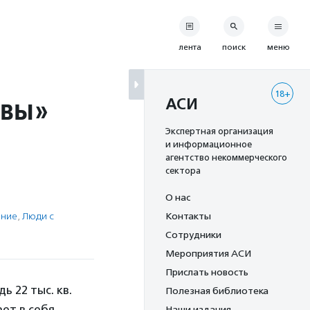
лента
поиск
меню
18+
овы»
АСИ
Экспертная организация
и информационное
агентство некоммерческого
сектора
О нас
ение
,
Люди с
Контакты
Сотрудники
Мероприятия АСИ
Прислать новость
 22 тыс. кв.
Полезная библиотека
ет в себя
Наши издания