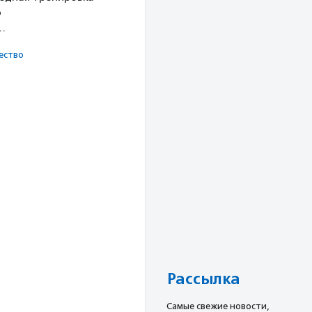
о
х…
ест­во
Рассылка
Cамые свежие новости,