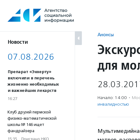
Перейти
к
содержанию
Анонсы
Новости
Экскур
07.08.2026
для мо
Препарат «Энхерту»
включили в перечень
28.03.201
жизненно необходимых
и важнейших лекарств
Начало: 14:00
·
Мос
16:27
инвалидностью
Клуб друзей пермской
физико-математической
школы № 146 ищет
Мультимедийная 
фандрайзера
15:35
·
Прислано НКО
метров, располо