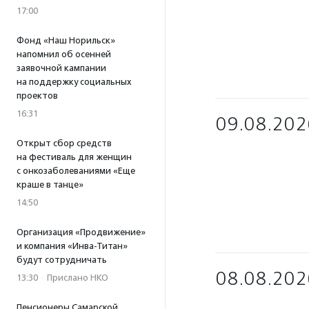
17:00
Фонд «Наш Норильск»
напомнил об осенней
заявочной кампании
на поддержку социальных
проектов
16:31
09.08.202
Открыт сбор средств
на фестиваль для женщин
с онкозаболеваниями «Еще
краше в танце»
14:50
Организация «Продвижение»
и компания «Инва-Титан»
будут сотрудничать
08.08.202
13:30
·
Прислано НКО
Пенсионеры Самарской