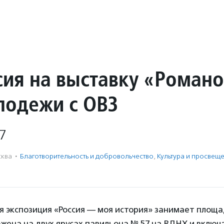
сия на выставку «Роман
лодежи с ОВЗ
7
ква
·
Благотвори­тель­ность и доброволь­чест­во
,
Культура и просвещ
экспозиция «Россия — моя история» занимает площадь
жена на двух ярусах павильона № 57 на ВДНХ и включа