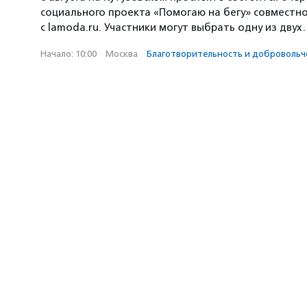
социального проекта «Помогаю на бегу» совместн
с lamoda.ru. Участники могут выбрать одну из дву
Начало: 10:00
·
Москва
·
Благотвори­тель­ность и доброволь­ч