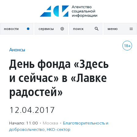
Перейти
к
содержанию
новости
сервисы
поиск
меню
18+
Анонсы
День фонда «Здесь
и сейчас» в «Лавке
радостей»
12.04.2017
Начало: 11:00
·
Москва
·
Благотвори­тель­ность и
доброволь­чест­во
,
НКО-сектор