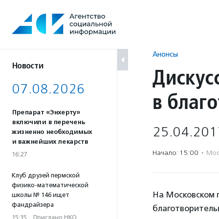
Перейти
к
содержанию
Анонсы
Новости
Дискус
07.08.2026
в благ
Препарат «Энхерту»
включили в перечень
25.04.201
жизненно необходимых
и важнейших лекарств
Начало: 15:00
·
Мос
16:27
Клуб друзей пермской
физико-математической
На Московском 
школы № 146 ищет
фандрайзера
благотворитель
15:35
·
Прислано НКО