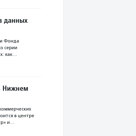
в данных
ми Фонда
з серии
х: как…
в Нижнем
екоммерческих
оится в центре
тр» и…