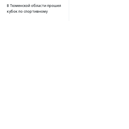
В Тюменской области прошел
кубок по спортивному
ориентированию
«Тюменский формат-2026»
15:19
·
Прислано НКО
Организация «Радость»
открывает сеть
региональных подразделений
14:25
·
Прислано НКО
Московский юбилейный забег
«Без границ» прошел в стиле
ретро
13:30
·
Прислано НКО
Совфед поддержал
Об агентстве
инициативу о бесплатной
Об агентстве
юридической помощи
Сотрудники
сиротам старше 23 лет