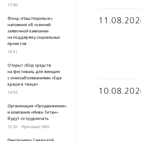
17:00
11.08.202
Фонд «Наш Норильск»
напомнил об осенней
заявочной кампании
на поддержку социальных
проектов
16:31
Открыт сбор средств
на фестиваль для женщин
с онкозаболеваниями «Еще
краше в танце»
10.08.202
14:50
Организация «Продвижение»
и компания «Инва-Титан»
будут сотрудничать
13:30
·
Прислано НКО
Пенсионеры Самарской