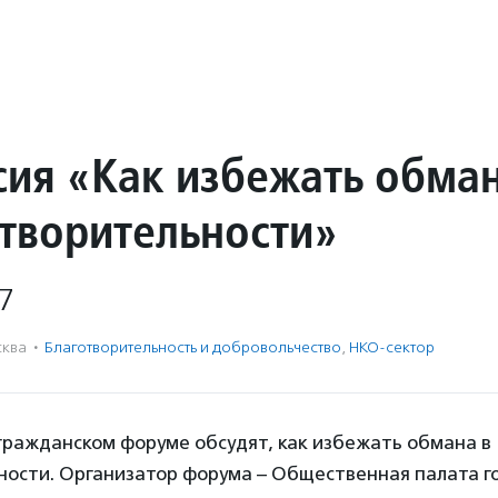
сия «Как избежать обма
отворительности»
7
ква
·
Благотвори­тель­ность и доброволь­чест­во
,
НКО-сектор
гражданском форуме обсудят, как избежать обмана в
ности. Организатор форума – Общественная палата г