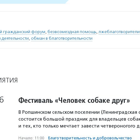
ий гражданский форум
,
безвозмездная помощь
,
лжеблаготворители
 деятельности
,
обман в благотворительности
ИЯТИЯ
6
Фестиваль «Человек собаке друг»
В Ропшинском сельском поселении (Ленинградская 
состоится большой праздник для владельцев собак
и тех, кто только мечтает завести четвероногого д
Начало: 11:00
·
Благотвори­тель­ность и доброволь­чест­во