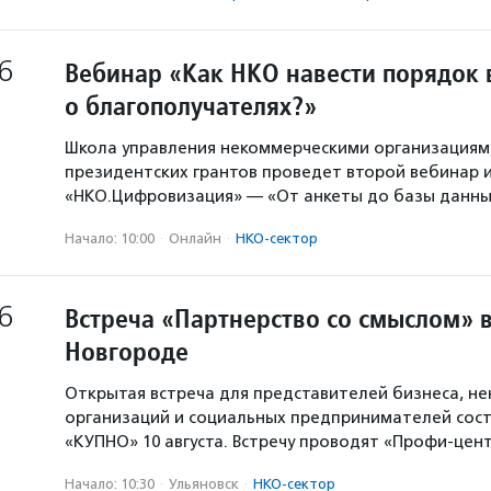
6
Вебинар «Как НКО навести порядок 
о благополучателях?»
Школа управления некоммерческими организация
президентских грантов проведет второй вебинар и
«НКО.Цифровизация» — «От анкеты до базы данны
Начало: 10:00
·
Онлайн
·
НКО-сектор
6
Встреча «Партнерство со смыслом» 
Новгороде
Открытая встреча для представителей бизнеса, н
организаций и социальных предпринимателей сост
«КУПНО» 10 августа. Встречу проводят «Профи-цен
Начало: 10:30
·
Ульяновск
·
НКО-сектор