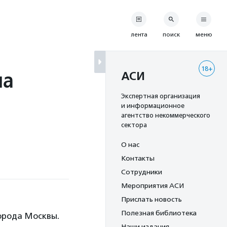
лента
поиск
меню
18+
на
АСИ
Экспертная организация
и информационное
агентство некоммерческого
сектора
О нас
Контакты
Сотрудники
Мероприятия АСИ
Прислать новость
Полезная библиотека
орода Москвы.
Наши издания