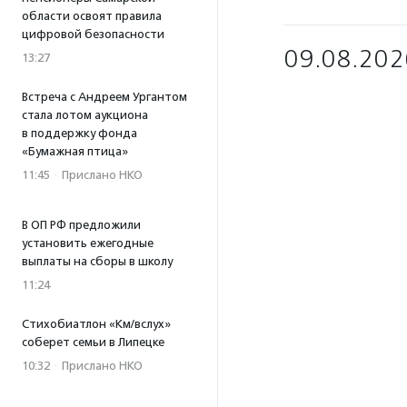
области освоят правила
цифровой безопасности
09.08.202
13:27
Встреча с Андреем Ургантом
стала лотом аукциона
в поддержку фонда
«Бумажная птица»
11:45
·
Прислано НКО
В ОП РФ предложили
установить ежегодные
выплаты на сборы в школу
11:24
Стихобиатлон «Км/вслух»
соберет семьи в Липецке
10:32
·
Прислано НКО