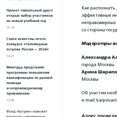
Как распознать
Проект «Школьный друг»
эффективные ин
открыл набор участников
на новый учебный год
неправомерных 
15:16
со стороны госу
Стали известны итоги
Модераторы вс
конкурса «Заповедные
острова России — 2026»
14:21
Александра А
города Москвы
Минтруд представил
Арина Шарап
программы повышения
квалификации по ранней
Москвы
помощи
и сопровождаемому
Об участии необ
проживанию
e-mail: karpovan
13:45
Фонд «Катрен» поможет
Адрес провед
внедрить современные