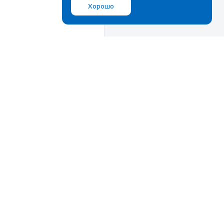
Хорошо
Мы в соц.сетях
ВКонтакте
Дзен