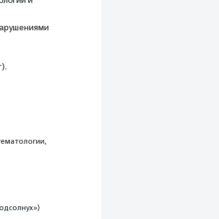
ологии и
нарушениями
).
гематологии,
одсолнух»)