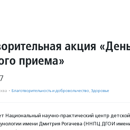
ворительная акция «Ден
ого приема»
7
ква
·
Благотвори­тель­ность и доброволь­чест­во
,
Здоровье
ет Национальный научно-практический центр детской
мунологии имени Дмитрия Рогачева (ННПЦ ДГОИ имен