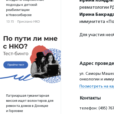
Ирина Кондра
подходы к детской
ревматологии Р
реабилитации
Ирина Бакрад
в Новосибирске
иммунитета «По
13:15
·
Прислано НКО
Для участия не
Адрес провед
ул. Саморы Машел
онкологии и имму
Посмотреть на ка
Патриаршая гуманитарная
Контакты
миссия ищет волонтеров для
ремонта домов в Донецке
телефон: (495) 7
и Горловке