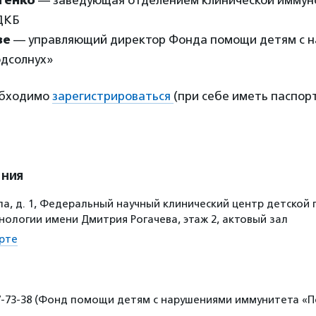
тенко
— заведующая отделением клинической иммун
ДКБ
зе
— управляющий директор Фонда помощи детям с 
дсолнух»
обходимо
зарегистрироваться
(при себе иметь паспорт
ения
а, д. 1, Федеральный научный клинический центр детской 
нологии имени Дмитрия Рогачева, этаж 2, актовый зал
рте
67-73-38 (Фонд помощи детям с нарушениями иммунитета «П