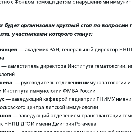
естно с Фондом помощи детям с нарушениями иммунит
и будет организован круглый стол по вопросам 
а, участниками которого станут:
мянцев
— академик РАН, генеральный директор ННП
ва
а
— заместитель директора Института гематологии, и
ологий
ышева
— руководитель отделений иммунопатологии и
и Института иммунологии ФМБА России
ус
— заведующий кафедрой педиатрии РНИМУ имени Н
осковского центра детской иммунологии
ашов
— заведующий отделением трансплантации гем
ок ННПЦ ДГОИ имени Дмитрия Рогачева