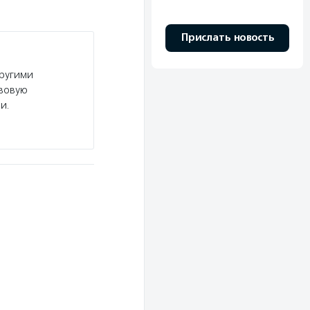
Прислать новость
другими
авовую
и.