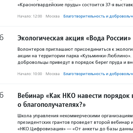
«Красногвардейские пруды» состоится 37-я выстав
Начало: 12:00
·
Москва
·
Благотвори­тель­ность и доброволь­ч
6
Экологическая акция «Вода России»
Волонтеров приглашают присоединиться к экологи
акции на территории парка «Кузьминки-Люблино». 
добровольцы приведут в порядок берег пруда и в
Начало: 10:00
·
Москва
·
Благотвори­тель­ность и доброволь­ч
6
Вебинар «Как НКО навести порядок 
о благополучателях?»
Школа управления некоммерческими организация
президентских грантов проведет второй вебинар и
«НКО.Цифровизация» — «От анкеты до базы данны