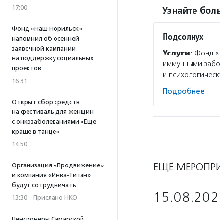
17:00
Узнайте боль
Фонд «Наш Норильск»
Подсолнух
напомнил об осенней
заявочной кампании
Услуги:
Фонд «П
на поддержку социальных
иммунными забол
проектов
и психологическ
16:31
Подробнее
Открыт сбор средств
на фестиваль для женщин
с онкозаболеваниями «Еще
краше в танце»
14:50
ЕЩЁ МЕРОПР
Организация «Продвижение»
и компания «Инва-Титан»
будут сотрудничать
15.08.202
13:30
·
Прислано НКО
Пенсионеры Самарской