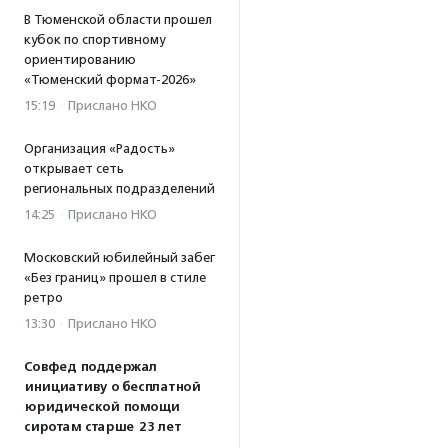
В Тюменской области прошел
кубок по спортивному
ориентированию
«Тюменский формат-2026»
15:19
·
Прислано НКО
Организация «Радость»
открывает сеть
региональных подразделений
14:25
·
Прислано НКО
Московский юбилейный забег
«Без границ» прошел в стиле
ретро
13:30
·
Прислано НКО
Совфед поддержал
инициативу о бесплатной
юридической помощи
сиротам старше 23 лет