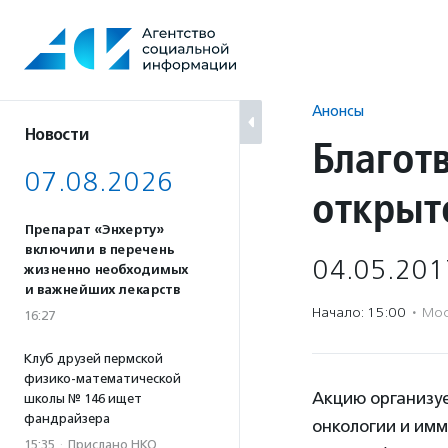
Перейти
к
содержанию
Анонсы
Новости
Благот
07.08.2026
открыт
Препарат «Энхерту»
включили в перечень
04.05.201
жизненно необходимых
и важнейших лекарств
Начало: 15:00
·
Мос
16:27
Клуб друзей пермской
физико-математической
Акцию организу
школы № 146 ищет
фандрайзера
онкологии и им
15:35
·
Прислано НКО