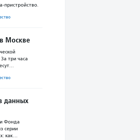
ка-пристройство.
ест­во
 в Москве
ческой
За три часа
несут…
ест­во
в данных
ми Фонда
з серии
х: как…