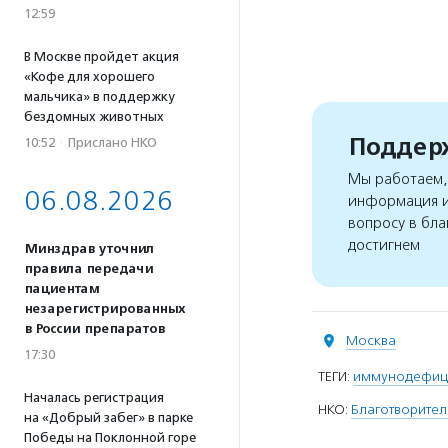
12:59
В Москве пройдет акция
«Кофе для хорошего
мальчика» в поддержку
бездомных животных
Поддерж
10:52
·
Прислано НКО
Мы работаем, 
06.08.2026
информация и
вопросу в бла
достигнем
Минздрав уточнил
правила передачи
пациентам
незарегистрированных
в России препаратов
Москва
17:30
ТЕГИ:
иммунодефиц
Началась регистрация
НКО:
Благотворител
на «Добрый забег» в парке
Победы на Поклонной горе