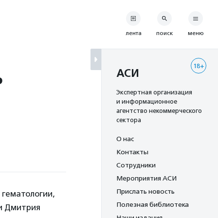
лента
поиск
меню
18+
ь
АСИ
Экспертная организация
и информационное
агентство некоммерческого
сектора
О нас
Контакты
Сотрудники
Мероприятия АСИ
Прислать новость
 гематологии,
Полезная библиотека
и Дмитрия
Наши издания