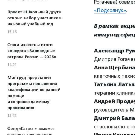
Рогачева) совм
«Подсолнух»
.
Проект «Школьный друг»
открыл набор участников
на новый учебный год
В рамках акци
15:16
иммунодефицит
Стали известны итоги
Александр Ру
конкурса «Заповедные
острова России — 2026»
Дмитрия Рогаче
14:21
Анна Щербин
клеточных техн
Минтруд представил
программы повышения
Татьяна Лат
квалификации по ранней
терапии клиник
помощи
Андрей Проде
и сопровождаемому
проживанию
руководитель М
13:45
Дмитрий Бал
стволовых клет
Фонд «Катрен» поможет
внедрить современные