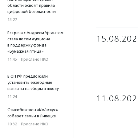
области освоят правила
цифровой безопасности
13:27
Встреча с Андреем Ургантом
15.08.202
стала лотом аукциона
в поддержку фонда
«Бумажная птица»
11:45
·
Прислано НКО
В ОП РФ предложили
установить ежегодные
выплаты на сборы в школу
11.08.202
11:24
Стихобиатлон «Км/вслух»
соберет семьи в Липецке
10:32
·
Прислано НКО