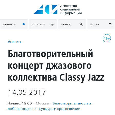
Перейти
к
содержанию
новости
сервисы
поиск
меню
18+
Анонсы
Благотворительный
концерт джазового
коллектива Classy Jazz
14.05.2017
Начало: 19:00
·
Москва
·
Благотвори­тель­ность и
доброволь­чест­во
,
Культура и просвещение