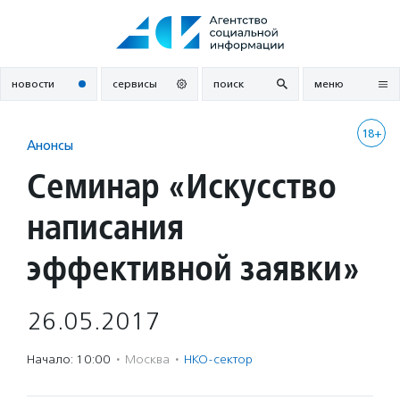
Перейти
к
содержанию
новости
сервисы
поиск
меню
18+
Анонсы
Семинар «Искусство
написания
эффективной заявки»
26.05.2017
Начало: 10:00
·
Москва
·
НКО-сектор