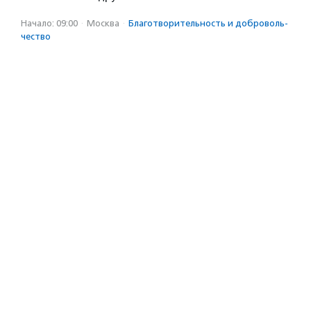
Начало: 09:00
·
Москва
·
Благотвори­тель­ность и доброволь­
чест­во