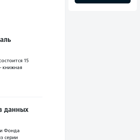
аль
остоится 15
— книжная
в данных
ми Фонда
з серии