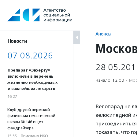
Перейти
к
содержанию
Анонсы
Новости
Москов
07.08.2026
28.05.201
Препарат «Энхерту»
включили в перечень
Начало: 12:00
·
Мос
жизненно необходимых
и важнейших лекарств
16:27
Велопарад не яв
Клуб друзей пермской
велосипедной ин
физико-математической
школы № 146 ищет
присоединиться 
фандрайзера
показать, что г
15:35
·
Прислано НКО