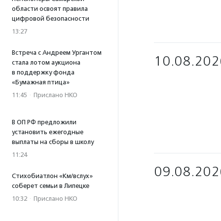
области освоят правила
цифровой безопасности
13:27
Встреча с Андреем Ургантом
10.08.202
стала лотом аукциона
в поддержку фонда
«Бумажная птица»
11:45
·
Прислано НКО
В ОП РФ предложили
установить ежегодные
выплаты на сборы в школу
11:24
09.08.202
Стихобиатлон «Км/вслух»
соберет семьи в Липецке
10:32
·
Прислано НКО