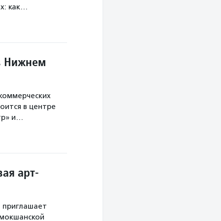
х: как…
в Нижнем
екоммерческих
оится в центре
тр» и…
ая арт-
й приглашает
 мокшанской