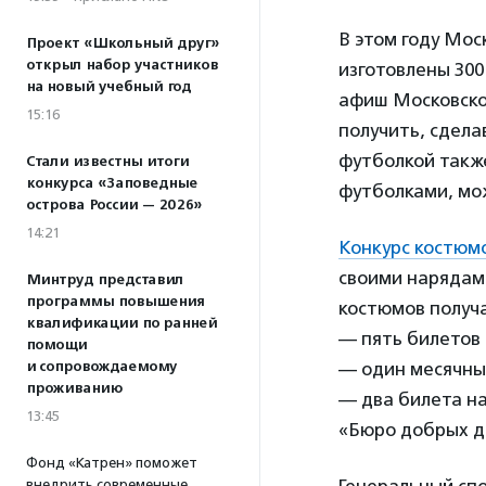
В этом году Мос
Проект «Школьный друг»
открыл набор участников
изготовлены 30
на новый учебный год
афиш Московско
15:16
получить, сдела
футболкой также
Стали известны итоги
конкурса «Заповедные
футболками, мо
острова России — 2026»
14:21
Конкурс костюм
своими нарядам
Минтруд представил
программы повышения
костюмов получа
квалификации по ранней
— пять билетов 
помощи
и сопровождаемому
— один месячны
проживанию
— два билета н
13:45
«Бюро добрых д
Фонд «Катрен» поможет
внедрить современные