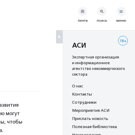
лента
поиск
меню
18+
АСИ
Экспертная организация
и информационное
агентство некоммерческого
сектора
О нас
Контакты
Сотрудники
азвития
Мероприятия АСИ
ию могут
Прислать новость
ры, чтобы
Полезная библиотека
а.
Наши издания