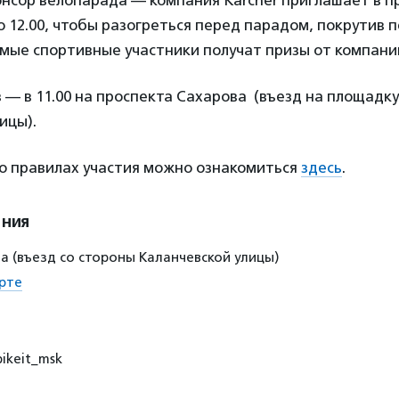
онсор велопарада — компания Kärcher приглашает в п
 до 12.00, чтобы разогреться перед парадом, покрутив 
мые спортивные участники получат призы от компани
 — в 11.00 на проспекта Сахарова (въезд на площадку
ицы).
о правилах участия можно ознакомиться
здесь
.
ения
а (въезд со стороны Каланчевской улицы)
рте
bikeit_msk