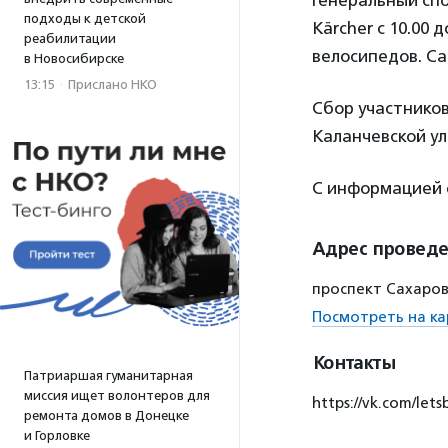
Генеральный сп
подходы к детской
Kärcher с 10.00
реабилитации
велосипедов. Са
в Новосибирске
13:15
·
Прислано НКО
Сбор участников
Каланчевской ул
С информацией 
Адрес провед
проспект Сахаров
Посмотреть на ка
Контакты
Патриаршая гуманитарная
миссия ищет волонтеров для
https://vk.com/lets
ремонта домов в Донецке
и Горловке