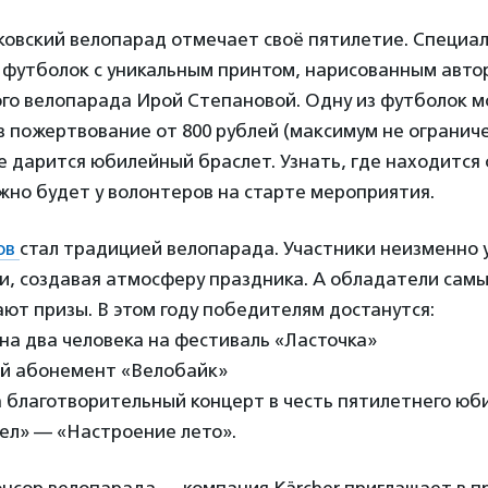
ковский велопарад отмечает своё пятилетие. Специал
0 футболок с уникальным принтом, нарисованным авто
го велопарада Ирой Степановой. Одну из футболок 
в пожертвование от 800 рублей (максимум не ограниче
 дарится юбилейный браслет. Узнать, где находится 
жно будет у волонтеров на старте мероприятия.
ов
стал традицией велопарада. Участники неизменно
и, создавая атмосферу праздника. А обладатели самы
ют призы. В этом году победителям достанутся:
на два человека на фестиваль «Ласточка»
й абонемент «Велобайк»
а благотворительный концерт в честь пятилетнего юб
ел» — «Настроение лето».