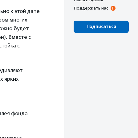
Поддержать нас
ьно к этой дате
ром многих
Подписаться
можно будет
н). Вместе с
стойка с
 удивляют
х ярких
илея фонда