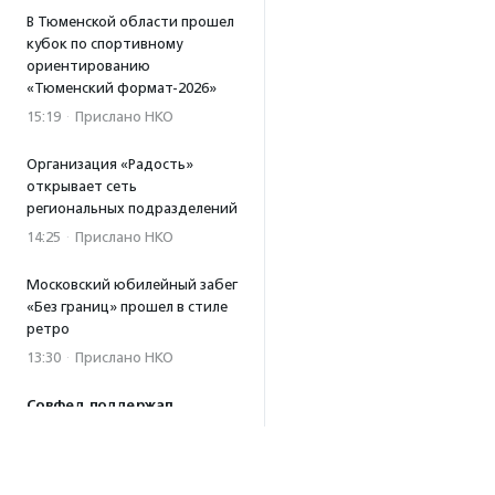
В Тюменской области прошел
кубок по спортивному
ориентированию
«Тюменский формат-2026»
15:19
·
Прислано НКО
Организация «Радость»
открывает сеть
региональных подразделений
14:25
·
Прислано НКО
Московский юбилейный забег
«Без границ» прошел в стиле
ретро
13:30
·
Прислано НКО
Совфед поддержал
инициативу о бесплатной
юридической помощи
сиротам старше 23 лет