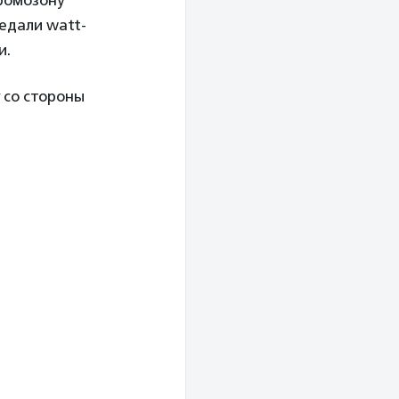
ромозону
педали watt-
и.
 со стороны