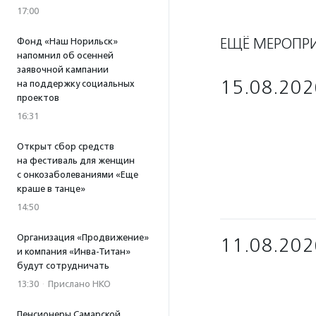
17:00
ЕЩЁ МЕРОПР
Фонд «Наш Норильск»
напомнил об осенней
заявочной кампании
15.08.202
на поддержку социальных
проектов
16:31
Открыт сбор средств
на фестиваль для женщин
с онкозаболеваниями «Еще
краше в танце»
14:50
Организация «Продвижение»
11.08.202
и компания «Инва-Титан»
будут сотрудничать
13:30
·
Прислано НКО
Пенсионеры Самарской